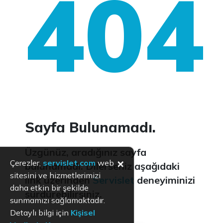
404
Sayfa Bulunamadı.
Üzgünüz, aradığınız sayfa
×
Çerezler,
servislet.com
web
bulunamadı. Dilerseniz aşağıdaki
sitesini ve hizmetlerimizi
link üzerinden
Servislet
deneyiminizi
daha etkin bir şekilde
sürdürebilirsiniz.
sunmamızı sağlamaktadır.
Detaylı bilgi için
Kişisel