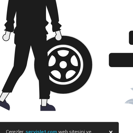
×
Çerezler,
servislet.com
web sitesini ve