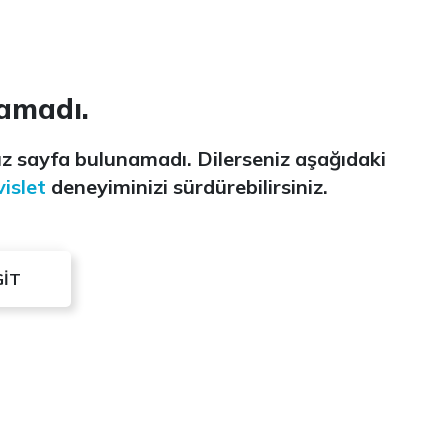
amadı.
z sayfa bulunamadı. Dilerseniz aşağıdaki
islet
deneyiminizi sürdürebilirsiniz.
GİT