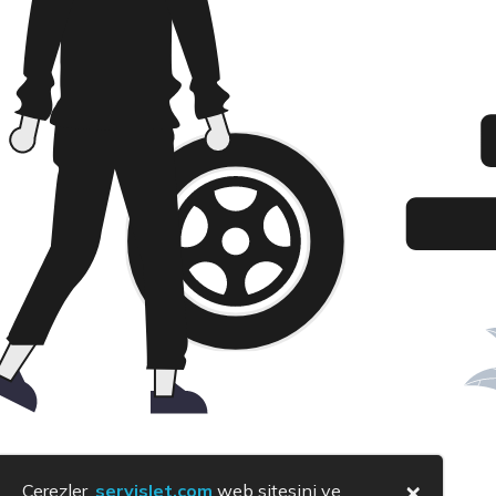
×
Çerezler,
servislet.com
web sitesini ve