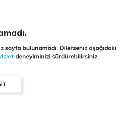
amadı.
z sayfa bulunamadı. Dilerseniz aşağıdaki
islet
deneyiminizi sürdürebilirsiniz.
GİT