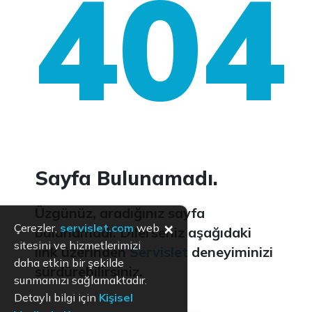
404
Sayfa Bulunamadı.
Üzgünüz, aradığınız sayfa
×
Çerezler,
servislet.com
web
bulunamadı. Dilerseniz aşağıdaki
sitesini ve hizmetlerimizi
link üzerinden
Servislet
deneyiminizi
daha etkin bir şekilde
sürdürebilirsiniz.
sunmamızı sağlamaktadır.
Detaylı bilgi için
Kişisel