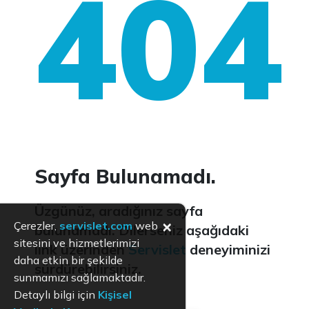
404
Sayfa Bulunamadı.
Üzgünüz, aradığınız sayfa
×
Çerezler,
servislet.com
web
bulunamadı. Dilerseniz aşağıdaki
sitesini ve hizmetlerimizi
link üzerinden
Servislet
deneyiminizi
daha etkin bir şekilde
sürdürebilirsiniz.
sunmamızı sağlamaktadır.
Detaylı bilgi için
Kişisel