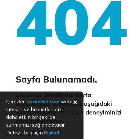
404
Sayfa Bulunamadı.
Üzgünüz, aradığınız sayfa
×
Çerezler,
servislet.com
web
bulunamadı. Dilerseniz aşağıdaki
sitesini ve hizmetlerimizi
link üzerinden
Servislet
deneyiminizi
daha etkin bir şekilde
sürdürebilirsiniz.
sunmamızı sağlamaktadır.
Detaylı bilgi için
Kişisel