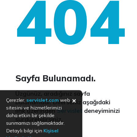
404
Sayfa Bulunamadı.
Üzgünüz, aradığınız sayfa
×
Çerezler,
servislet.com
web
bulunamadı. Dilerseniz aşağıdaki
sitesini ve hizmetlerimizi
link üzerinden
Servislet
deneyiminizi
daha etkin bir şekilde
sürdürebilirsiniz.
sunmamızı sağlamaktadır.
Detaylı bilgi için
Kişisel