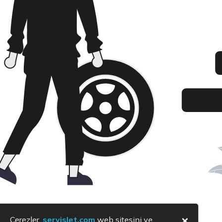
×
Çerezler,
servislet.com
web sitesini ve