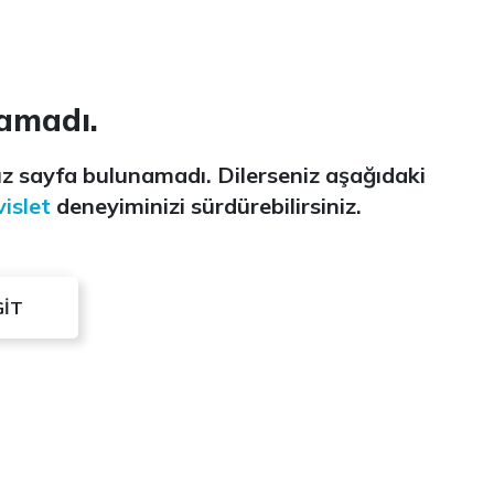
amadı.
z sayfa bulunamadı. Dilerseniz aşağıdaki
islet
deneyiminizi sürdürebilirsiniz.
GİT