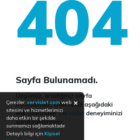
404
Sayfa Bulunamadı.
Üzgünüz, aradığınız sayfa
×
Çerezler,
servislet.com
web
bulunamadı. Dilerseniz aşağıdaki
sitesini ve hizmetlerimizi
link üzerinden
Servislet
deneyiminizi
daha etkin bir şekilde
sürdürebilirsiniz.
sunmamızı sağlamaktadır.
Detaylı bilgi için
Kişisel