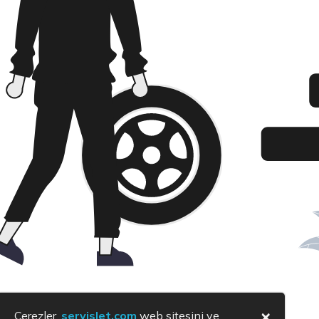
×
Çerezler,
servislet.com
web sitesini ve