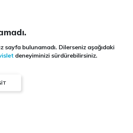
amadı.
z sayfa bulunamadı. Dilerseniz aşağıdaki
islet
deneyiminizi sürdürebilirsiniz.
GİT