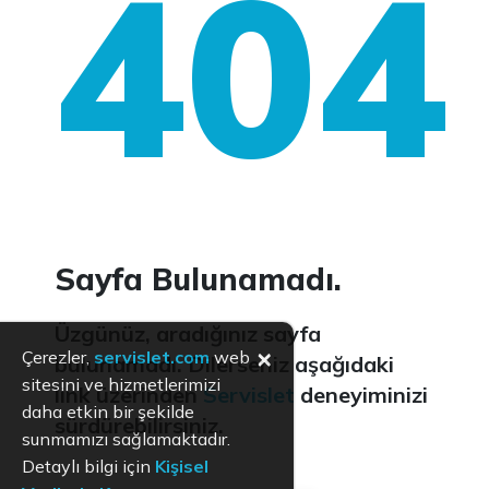
404
Sayfa Bulunamadı.
Üzgünüz, aradığınız sayfa
×
Çerezler,
servislet.com
web
bulunamadı. Dilerseniz aşağıdaki
sitesini ve hizmetlerimizi
link üzerinden
Servislet
deneyiminizi
daha etkin bir şekilde
sürdürebilirsiniz.
sunmamızı sağlamaktadır.
Detaylı bilgi için
Kişisel