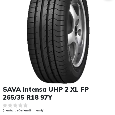
Item 1 of 1
SAVA Intensa UHP 2 XL FP
265/35 R18 97Y
(Henüz değerlendirilmemiş)