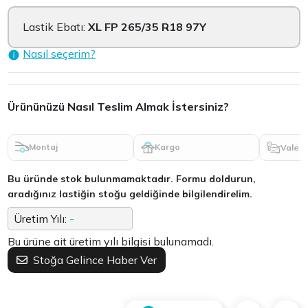
Lastik Ebatı:
XL FP 265/35 R18 97Y
Nasıl seçerim?
Ürününüzü Nasıl Teslim Almak İstersiniz?
Montaj
Kargo
Vale
Bu üründe stok bulunmamaktadır. Formu doldurun,
aradığınız lastiğin stoğu geldiğinde bilgilendirelim.
Üretim Yılı:
-
Bu ürüne ait üretim yılı bilgisi bulunamadı.
Stoğa Gelince Haber Ver