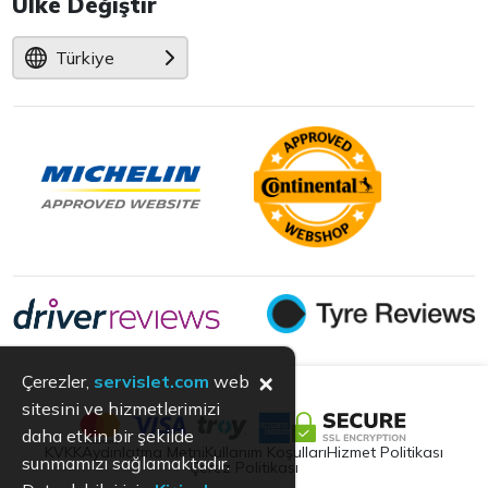
Ülke Değiştir
Türkiye
×
Çerezler,
servislet.com
web
sitesini ve hizmetlerimizi
daha etkin bir şekilde
KVKK
Aydınlatma Metni
Kullanım Koşulları
Hizmet Politikası
sunmamızı sağlamaktadır.
Çerez Politikası