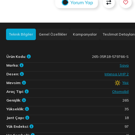
Yorum Yap
Teknik Bilgiler
Genel Özellikler
Kampanyalar
Teslimat Detayları
Ürün Kodu:
265-35R18-579766-S
Marka:
Sava
Desen:
Intensa UHP 2
Yaz
Mevsim:
Araç Tipi:
Otomobil
Genişlik:
265
Yükseklik:
35
Jant Çapı:
18
Yük Endeksi:
97