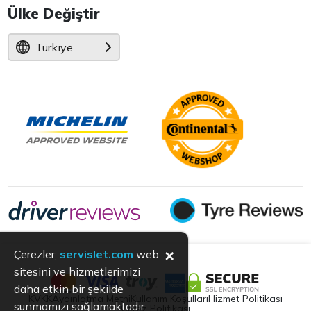
Ülke Değiştir
Türkiye
×
Çerezler,
servislet.com
web
sitesini ve hizmetlerimizi
daha etkin bir şekilde
KVKK
Aydınlatma Metni
Kullanım Koşulları
Hizmet Politikası
sunmamızı sağlamaktadır.
Çerez Politikası