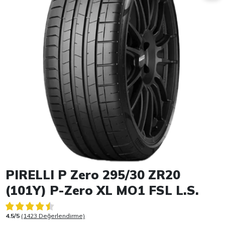
Item 1 of 1
PIRELLI P Zero 295/30 ZR20
(101Y) P-Zero XL MO1 FSL L.S.
4.5/5
(1423 Değerlendirme)