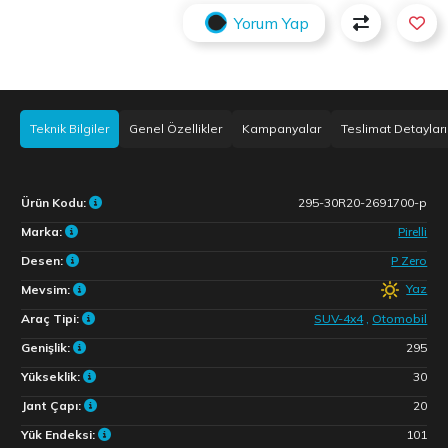
Yorum Yap
Teknik Bilgiler
Genel Özellikler
Kampanyalar
Teslimat Detayları
Ürün Kodu:
295-30R20-2691700-p
Marka:
Pirelli
Desen:
P Zero
Yaz
Mevsim:
Araç Tipi:
SUV-4x4
,
Otomobil
Genişlik:
295
Yükseklik:
30
Jant Çapı:
20
Yük Endeksi:
101