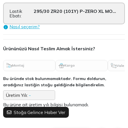
Lastik
295/30 ZR20 (101Y) P-ZERO XL MO1 FSL ...
Ebatı:
Nasıl seçerim?
Ürününüzü Nasıl Teslim Almak İstersiniz?
Montaj
Kargo
Vale
Bu üründe stok bulunmamaktadır. Formu doldurun,
aradığınız lastiğin stoğu geldiğinde bilgilendirelim.
Üretim Yılı:
-
Bu ürüne ait üretim yılı bilgisi bulunamadı.
Stoğa Gelince Haber Ver