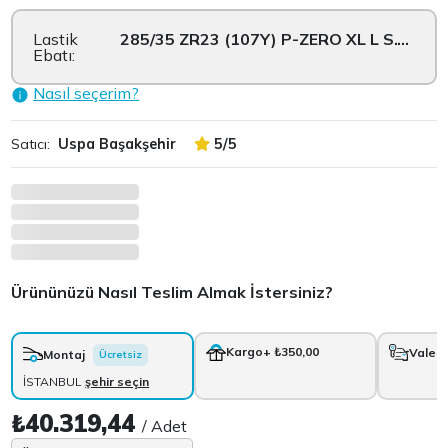
Lastik
285/35 ZR23 (107Y) P-ZERO XL L S.C FS...
Ebatı:
Nasıl seçerim?
Satıcı:
Uspa Başakşehir
5/5
Ürününüzü Nasıl Teslim Almak İstersiniz?
Kargo
+ ₺350,00
Vale
+
Montaj
Ücretsiz
İSTANBUL
şehir seçin
₺40.319,44
/ Adet