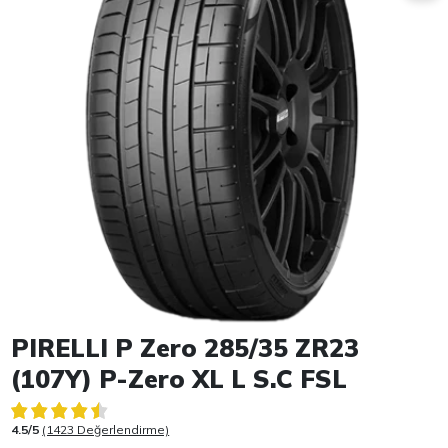
Item 1 of 1
PIRELLI P Zero 285/35 ZR23
(107Y) P-Zero XL L S.C FSL
4.5/5
(1423 Değerlendirme)