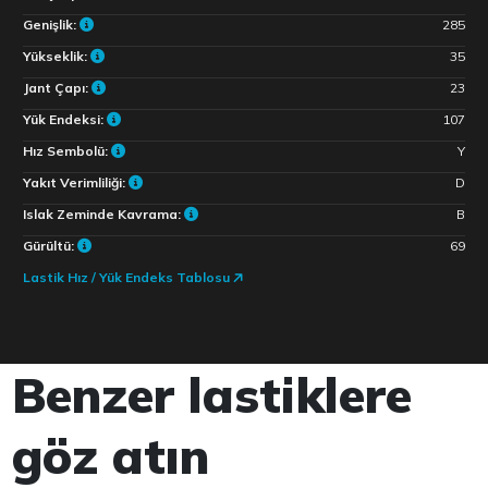
Genişlik:
285
Yükseklik:
35
Jant Çapı:
23
Yük Endeksi:
107
Hız Sembolü:
Y
Yakıt Verimliliği:
D
Islak Zeminde Kavrama:
B
Gürültü:
69
Lastik Hız / Yük Endeks Tablosu
Benzer lastiklere
göz atın