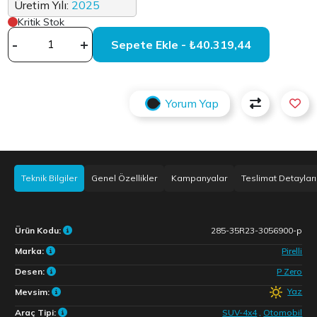
Üretim Yılı:
2025
Kritik Stok
-
+
Sepete Ekle - ₺40.319,44
Yorum Yap
Teknik Bilgiler
Genel Özellikler
Kampanyalar
Teslimat Detayları
Ürün Kodu:
285-35R23-3056900-p
Marka:
Pirelli
Desen:
P Zero
Yaz
Mevsim:
Araç Tipi:
SUV-4x4
,
Otomobil