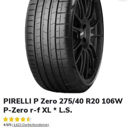
Item 1 of 1
PIRELLI P Zero 275/40 R20 106W
P-Zero r-f XL * L.S.
4.5/5
(1423 Değerlendirme)