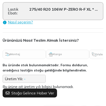
Lastik
275/40 R20 106W P-ZERO R-F XL * L.S.
Ebatı:
Nasıl seçerim?
Ürününüzü Nasıl Teslim Almak İstersiniz?
Montaj
Kargo
Vale
Bu üründe stok bulunmamaktadır. Formu doldurun,
aradığınız lastiğin stoğu geldiğinde bilgilendirelim.
Üretim Yılı:
-
Bu ürüne ait üretim yılı bilgisi bulunamadı.
Stoğa Gelince Haber Ver