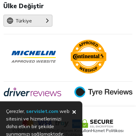
Ülke Değiştir
Türkiye
×
Çerezler,
servislet.com
web
sitesini ve hizmetlerimizi
daha etkin bir şekilde
KVKK
Aydınlatma Metni
Kullanım Koşulları
Hizmet Politikası
sunmamızı sağlamaktadır.
Çerez Politikası