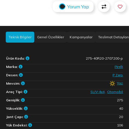
Yorum Yap
Teknik Bilgiler
Genel Özellikler
Kampanyalar
Teslimat Detayları
Ürün Kodu:
275-40R20-2707200-p
Marka:
Pirelli
Desen:
P Zero
Yaz
Mevsim:
Araç Tipi:
SUV-4x4
,
Otomobil
Genişlik:
275
Yükseklik:
40
Jant Çapı:
20
Yük Endeksi:
106