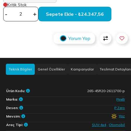
Kritik Stok
-
+
Sepete Ekle - ₺24.347,56
Yorum Yap
Teknik Bilgiler
Genel Özellikler
Kampanyalar
Teslimat Detayları
Ürün Kodu:
265-45R20-2611700-p
Marka:
Pirelli
Desen:
P Zero
Yaz
Mevsim:
Araç Tipi:
SUV-4x4
,
Otomobil