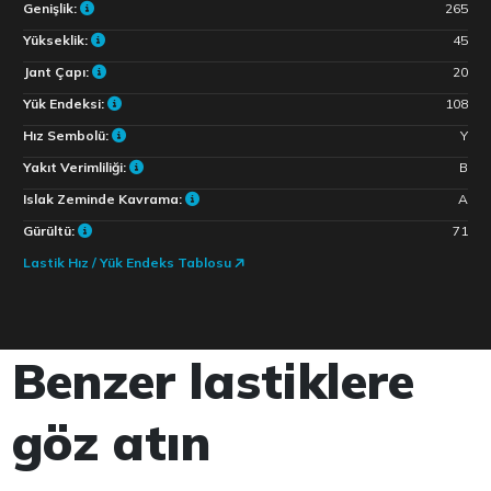
Genişlik:
265
Yükseklik:
45
Jant Çapı:
20
Yük Endeksi:
108
Hız Sembolü:
Y
Yakıt Verimliliği:
B
Islak Zeminde Kavrama:
A
Gürültü:
71
Lastik Hız / Yük Endeks Tablosu
Benzer lastiklere
göz atın