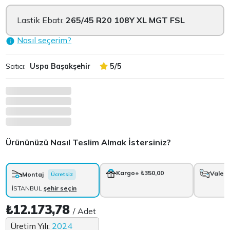
Lastik Ebatı:
265/45 R20 108Y XL MGT FSL
Nasıl seçerim?
Satıcı:
Uspa Başakşehir
5/5
Ürününüzü Nasıl Teslim Almak İstersiniz?
Kargo
+ ₺350,00
Vale
+
Montaj
Ücretsiz
İSTANBUL
şehir seçin
₺12.173,78
/ Adet
Üretim Yılı:
2024