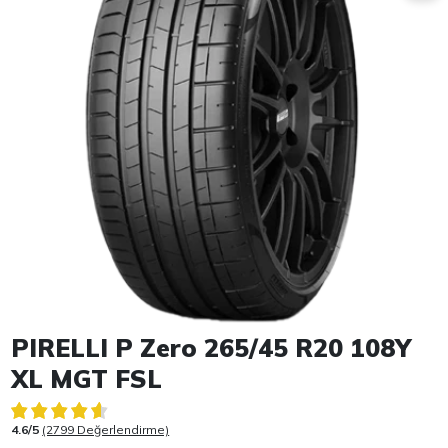
Item 1 of 1
PIRELLI P Zero 265/45 R20 108Y
XL MGT FSL
4.6/5
(2799 Değerlendirme)