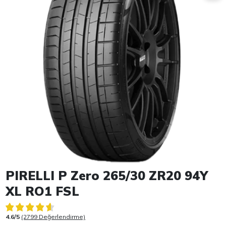
Item 1 of 1
PIRELLI P Zero 265/30 ZR20 94Y
XL RO1 FSL
4.6/5
(2799 Değerlendirme)