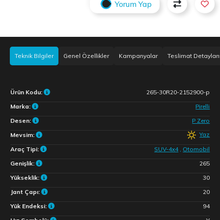
Yorum Yap
Teknik Bilgiler
Genel Özellikler
Kampanyalar
Teslimat Detayları
Ürün Kodu:
265-30R20-2152900-p
Marka:
Pirelli
Desen:
P Zero
Yaz
Mevsim:
Araç Tipi:
SUV-4x4
,
Otomobil
Genişlik:
265
Yükseklik:
30
Jant Çapı:
20
Yük Endeksi:
94