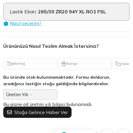
Lastik Ebatı:
265/30 ZR20 94Y XL RO1 FSL
Nasıl seçerim?
Ürününüzü Nasıl Teslim Almak İstersiniz?
Montaj
Kargo
Vale
Bu üründe stok bulunmamaktadır. Formu doldurun,
aradığınız lastiğin stoğu geldiğinde bilgilendirelim.
Üretim Yılı:
-
Bu ürüne ait üretim yılı bilgisi bulunamadı.
Stoğa Gelince Haber Ver