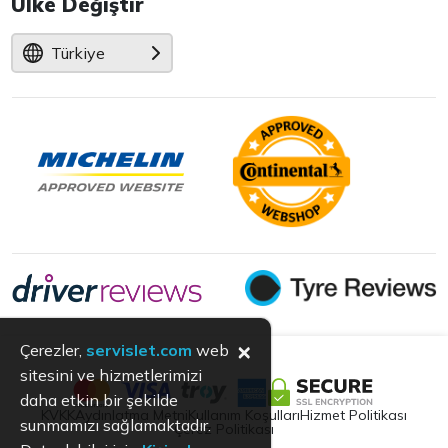
Ülke Değiştir
Türkiye
×
Çerezler,
servislet.com
web
sitesini ve hizmetlerimizi
daha etkin bir şekilde
KVKK
Aydınlatma Metni
Kullanım Koşulları
Hizmet Politikası
sunmamızı sağlamaktadır.
Çerez Politikası