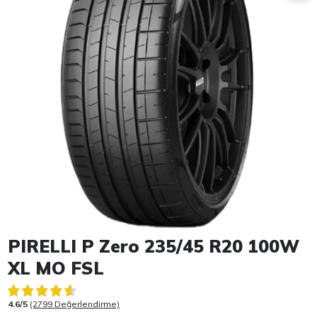
Item 1 of 1
PIRELLI P Zero 235/45 R20 100W
XL MO FSL
4.6/5
(2799 Değerlendirme)