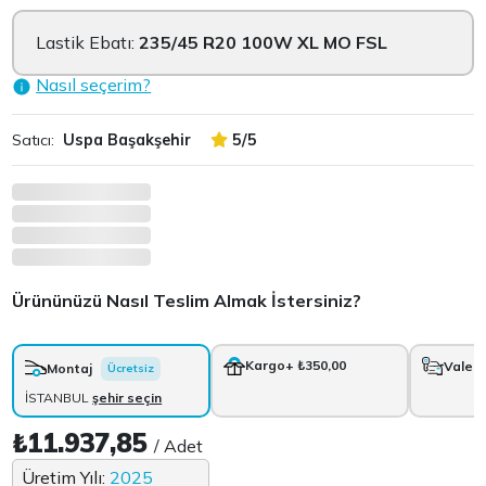
Lastik Ebatı:
235/45 R20 100W XL MO FSL
Nasıl seçerim?
Satıcı:
Uspa Başakşehir
5/5
Ürününüzü Nasıl Teslim Almak İstersiniz?
Kargo
+ ₺350,00
Vale
+
Montaj
Ücretsiz
İSTANBUL
şehir seçin
₺11.937,85
/ Adet
Üretim Yılı:
2025