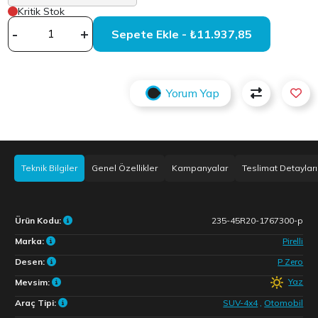
Kritik Stok
-
+
Sepete Ekle - ₺11.937,85
Yorum Yap
Teknik Bilgiler
Genel Özellikler
Kampanyalar
Teslimat Detayları
Ürün Kodu:
235-45R20-1767300-p
Marka:
Pirelli
Desen:
P Zero
Yaz
Mevsim:
Araç Tipi:
SUV-4x4
,
Otomobil