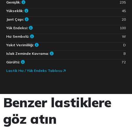
Genişlik:
235
Yükseklik:
45
Jant Çapı:
20
Yük Endeksi:
100
Hız Sembolü:
W
Yakıt Verimliliği:
D
Islak Zeminde Kavrama:
B
Gürültü:
72
Lastik Hız / Yük Endeks Tablosu
Benzer lastiklere
göz atın