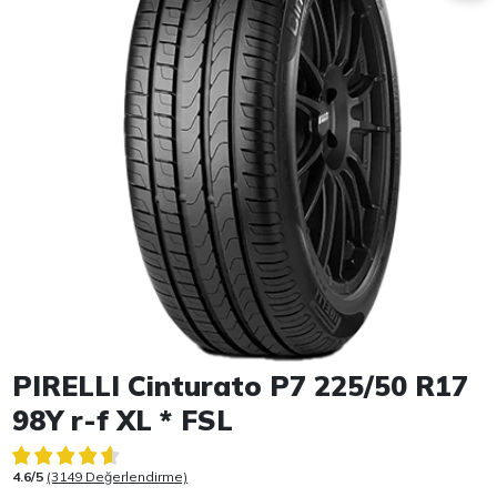
Item 1 of 1
PIRELLI Cinturato P7 225/50 R17
98Y r-f XL * FSL
4.6/5
(3149 Değerlendirme)