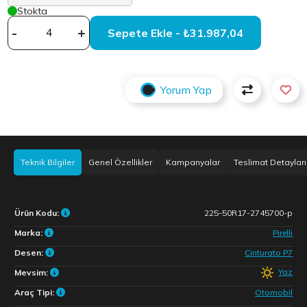
Stokta
-
+
Sepete Ekle - ₺31.987,04
Yorum Yap
Teknik Bilgiler
Genel Özellikler
Kampanyalar
Teslimat Detayları
Ürün Kodu:
225-50R17-2745700-p
Marka:
Pirelli
Desen:
Cinturato P7
Yaz
Mevsim:
Araç Tipi:
Otomobil