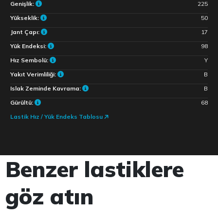
Genişlik:
225
Yükseklik:
50
Jant Çapı:
17
Yük Endeksi:
98
Hız Sembolü:
Y
Yakıt Verimliliği:
B
Islak Zeminde Kavrama:
B
Gürültü:
68
Lastik Hız / Yük Endeks Tablosu
Benzer lastiklere
göz atın