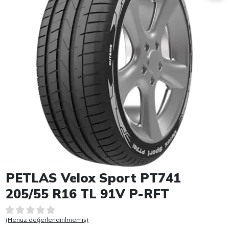
Item 1 of 1
PETLAS Velox Sport PT741
205/55 R16 TL 91V P-RFT
(Henüz değerlendirilmemiş)