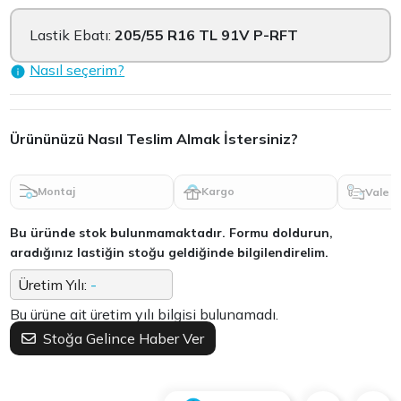
Lastik Ebatı:
205/55 R16 TL 91V P-RFT
Nasıl seçerim?
Ürününüzü Nasıl Teslim Almak İstersiniz?
Montaj
Kargo
Vale
Bu üründe stok bulunmamaktadır. Formu doldurun,
aradığınız lastiğin stoğu geldiğinde bilgilendirelim.
Üretim Yılı:
-
Bu ürüne ait üretim yılı bilgisi bulunamadı.
Stoğa Gelince Haber Ver