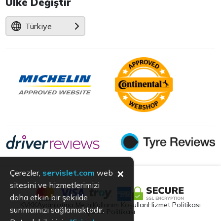
Ülke Değiştir
Türkiye
×
Çerezler,
servislet.com
web
sitesini ve hizmetlerimizi
daha etkin bir şekilde
KVKK
Aydınlatma Metni
Kullanım Koşulları
Hizmet Politikası
sunmamızı sağlamaktadır.
Çerez Politikası