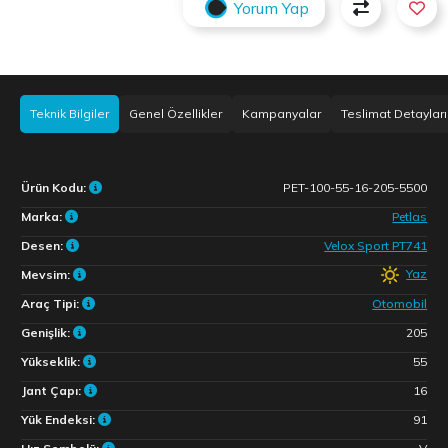
Yorum Yap
Teknik Bilgiler
Genel Özellikler
Kampanyalar
Teslimat Detayları
Ürün Kodu:
PET-100-55-16-205-5500
Marka:
Petlas
Desen:
Velox Sport PT741
Yaz
Mevsim:
Araç Tipi:
Otomobil
Genişlik:
205
Yükseklik:
55
Jant Çapı:
16
Yük Endeksi:
91