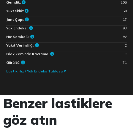
Genişlik:
205
Yükseklik:
50
Jant Çapı:
17
Yük Endeksi:
93
Hız Sembolü:
W
Yakıt Verimliliği:
C
Islak Zeminde Kavrama:
C
Gürültü:
71
Lastik Hız / Yük Endeks Tablosu
Benzer lastiklere
göz atın