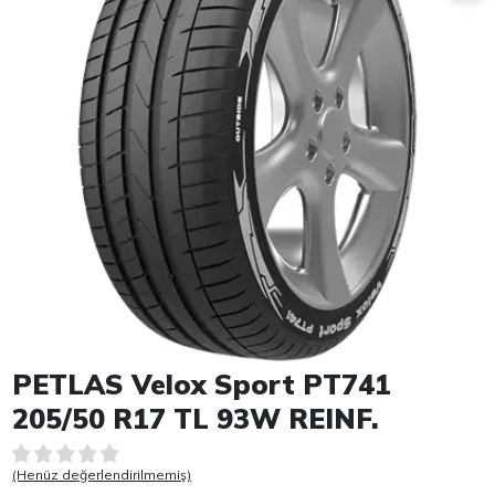
Item 1 of 1
PETLAS Velox Sport PT741
205/50 R17 TL 93W REINF.
(Henüz değerlendirilmemiş)