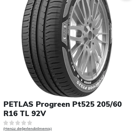
Item 1 of 1
PETLAS Progreen Pt525 205/60
R16 TL 92V
(Henüz değerlendirilmemiş)