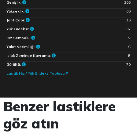
Genişlik:
205
Yükseklik:
60
Jant Çapı:
16
Yük Endeksi:
92
Hız Sembolü:
V
Yakıt Verimliliği:
C
Islak Zeminde Kavrama:
B
Gürültü:
70
Lastik Hız / Yük Endeks Tablosu
Benzer lastiklere
göz atın