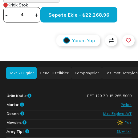
Kritik Stok
-
+
Sepete Ekle - ₺22.268,96
Yorum Yap
Teknik Bilgiler
Genel Özellikler
Kampanyalar
Teslimat Detayları
Ürün Kodu:
PET-120-70-15-265-5000
Marka:
Petlas
Desen:
M+s Explero A/T
Yaz
Mevsim:
Araç Tipi:
SUV-4x4