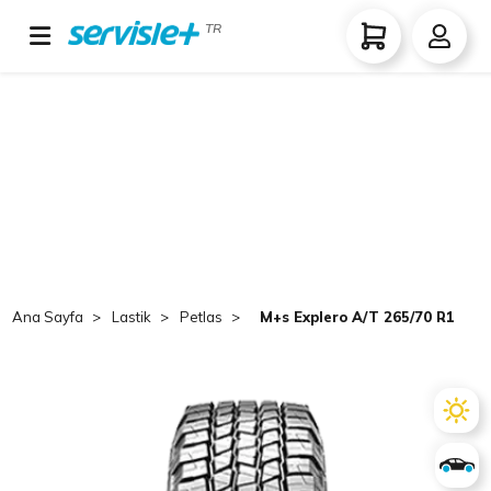
TR
Ana Sayfa
Lastik
Petlas
M+s Explero A/T 265/70 R15 TL