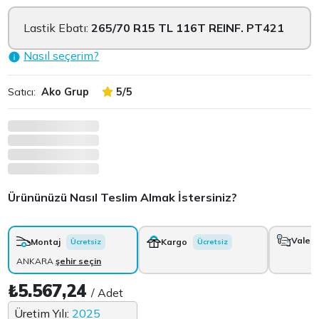
Lastik Ebatı:
265/70 R15 TL 116T REINF. PT421
Nasıl seçerim?
Satıcı:
Ako Grup
5/5
Ürününüzü Nasıl Teslim Almak İstersiniz?
Vale
+
Montaj
Kargo
Ücretsiz
Ücretsiz
ANKARA
şehir seçin
₺5.567,24
/ Adet
Üretim Yılı:
2025