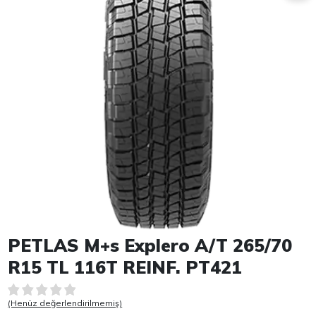
Item 1 of 1
PETLAS M+s Explero A/T 265/70
R15 TL 116T REINF. PT421
(Henüz değerlendirilmemiş)