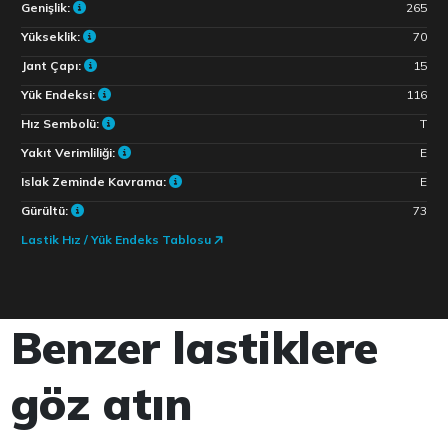
Genişlik:
265
Yükseklik:
70
Jant Çapı:
15
Yük Endeksi:
116
Hız Sembolü:
T
Yakıt Verimliliği:
E
Islak Zeminde Kavrama:
E
Gürültü:
73
Lastik Hız / Yük Endeks Tablosu
Benzer lastiklere
göz atın