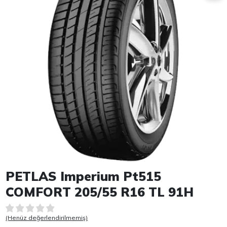
Item 1 of 1
PETLAS Imperium Pt515
COMFORT 205/55 R16 TL 91H
(Henüz değerlendirilmemiş)