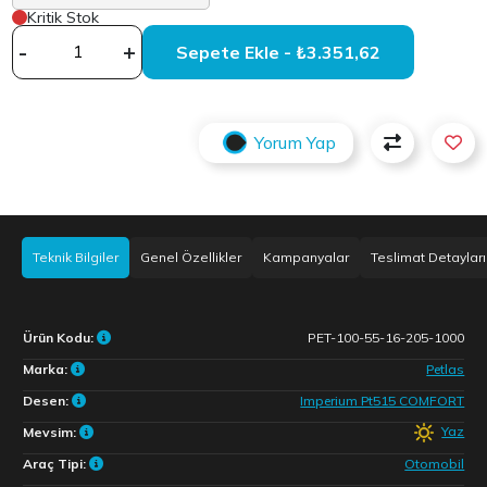
Kritik Stok
-
+
Sepete Ekle - ₺3.351,62
Yorum Yap
Teknik Bilgiler
Genel Özellikler
Kampanyalar
Teslimat Detayları
Ürün Kodu:
PET-100-55-16-205-1000
Marka:
Petlas
Desen:
Imperium Pt515 COMFORT
Yaz
Mevsim:
Araç Tipi:
Otomobil