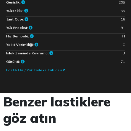
Genişlik:
205
Yükseklik:
55
Jant Çapı:
16
Yük Endeksi:
91
Hız Sembolü:
H
Yakıt Verimliliği:
C
Islak Zeminde Kavrama:
B
Gürültü:
71
Lastik Hız / Yük Endeks Tablosu
Benzer lastiklere
göz atın