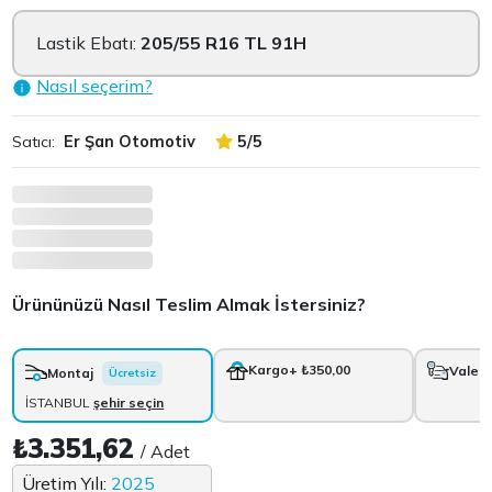
Lastik Ebatı:
205/55 R16 TL 91H
Nasıl seçerim?
Satıcı:
Er Şan Otomotiv
5/5
Ürününüzü Nasıl Teslim Almak İstersiniz?
Kargo
+ ₺350,00
Vale
+
Montaj
Ücretsiz
İSTANBUL
şehir seçin
₺3.351,62
/ Adet
Üretim Yılı:
2025