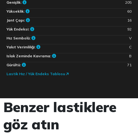
Genişlik:
205
Yükseklik:
60
Jant Çapı:
16
Yük Endeksi:
92
Hız Sembolü:
V
Yakıt Verimliliği:
C
Islak Zeminde Kavrama:
B
Gürültü:
71
Lastik Hız / Yük Endeks Tablosu
Benzer lastiklere
göz atın