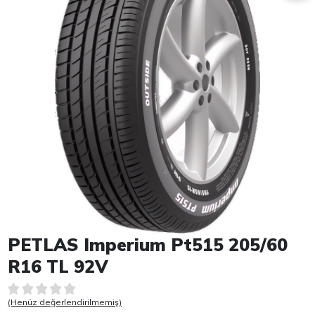
Item 1 of 1
PETLAS Imperium Pt515 205/60
R16 TL 92V
(Henüz değerlendirilmemiş)