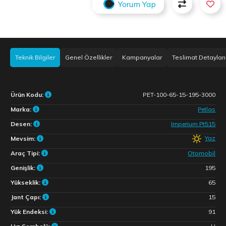
Yorum Yap
Teknik Bilgiler
Genel Özellikler
Kampanyalar
Teslimat Detayları
Ürün Kodu:
PET-100-65-15-195-3000
Marka:
Petlas
Desen:
Imperium Pt515
Yaz
Mevsim:
Araç Tipi:
Otomobil
Genişlik:
195
Yükseklik:
65
Jant Çapı:
15
Yük Endeksi:
91