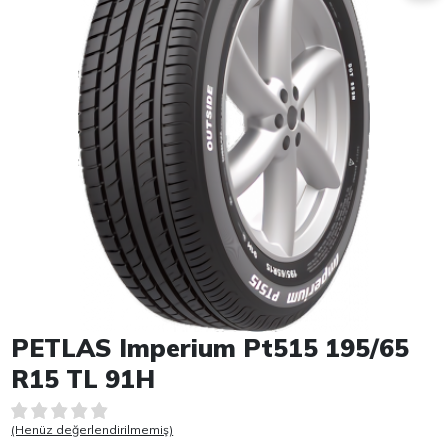
Item 1 of 1
PETLAS Imperium Pt515 195/65
R15 TL 91H
(Henüz değerlendirilmemiş)