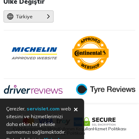
Ülke Değiştir
Türkiye
×
Çerezler,
servislet.com
web
sitesini ve hizmetlerimizi
daha etkin bir şekilde
KVKK
Aydınlatma Metni
Kullanım Koşulları
Hizmet Politikası
sunmamızı sağlamaktadır.
Çerez Politikası