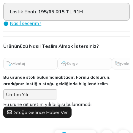
Lastik Ebatı:
195/65 R15 TL 91H
Nasıl seçerim?
Ürününüzü Nasıl Teslim Almak İstersiniz?
Montaj
Kargo
Vale
Bu üründe stok bulunmamaktadır. Formu doldurun,
aradığınız lastiğin stoğu geldiğinde bilgilendirelim.
Üretim Yılı:
-
Bu ürüne ait üretim yılı bilgisi bulunamadı.
Stoğa Gelince Haber Ver