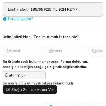
Lastik Ebatı:
185/65 R15 TL 92H REINF.
Nasıl seçerim?
Ürününüzü Nasıl Teslim Almak İstersiniz?
Montaj
Kargo
Vale
Bu üründe stok bulunmamaktadır. Formu doldurun,
aradığınız lastiğin stoğu geldiğinde bilgilendirelim.
Üretim Yılı:
-
Bu ürüne ait üretim yılı bilgisi bulunamadı.
Stoğa Gelince Haber Ver