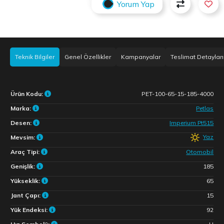
Yorum Yap
Teknik Bilgiler
Genel Özellikler
Kampanyalar
Teslimat Detayları
Ürün Kodu:
PET-100-65-15-185-4000
Marka:
Petlas
Desen:
Imperium Pt515
Yaz
Mevsim:
Araç Tipi:
Otomobil
Genişlik:
185
Yükseklik:
65
Jant Çapı:
15
Yük Endeksi:
92