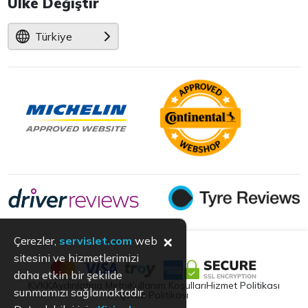
Ülke Değiştir
Türkiye
×
Çerezler,
servislet.com
web
sitesini ve hizmetlerimizi
daha etkin bir şekilde
KVKK
Aydınlatma Metni
Kullanım Koşulları
Hizmet Politikası
sunmamızı sağlamaktadır.
Çerez Politikası