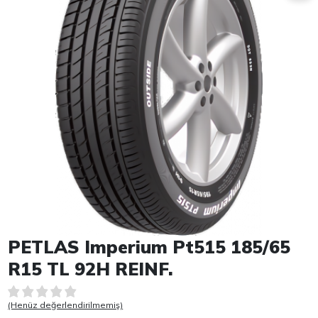
Item 1 of 1
PETLAS Imperium Pt515 185/65
R15 TL 92H REINF.
(Henüz değerlendirilmemiş)