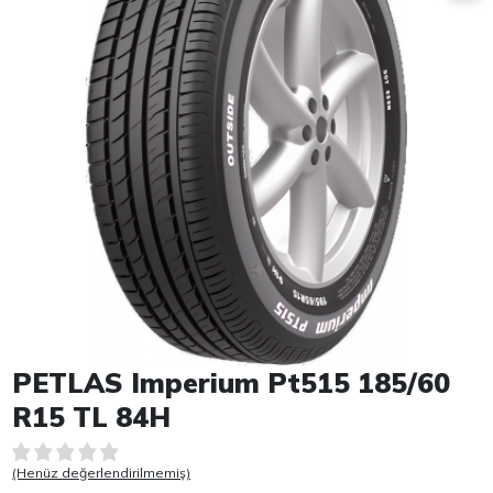
Item 1 of 1
PETLAS Imperium Pt515 185/60
R15 TL 84H
(Henüz değerlendirilmemiş)