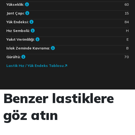
Yükseklik:
60
Jant Çapı:
15
Yük Endeksi:
84
Hız Sembolü:
H
Yakıt Verimliliği:
E
Islak Zeminde Kavrama:
B
Gürültü:
70
Lastik Hız / Yük Endeks Tablosu
Benzer lastiklere
göz atın