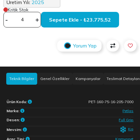
Üretim Yılı:
2025
Kritik Stok
-
+
Sepete Ekle - ₺23.775,52
Yorum Yap
Teknik Bilgiler
Genel Özellikler
Kampanyalar
Teslimat Detayları
Ürün Kodu:
PET-160-75-16-205-7000
Marka:
Petlas
Desen:
Full Grip
Kış
Mevsim:
Araç Tipi:
Kamyonet