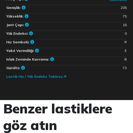
Genişlik:
205
Yükseklik:
75
Jant Çapı:
16
Yük Endeksi:
0
Hız Sembolü:
R
Yakıt Verimliliği:
E
Islak Zeminde Kavrama:
B
Gürültü:
73
Lastik Hız / Yük Endeks Tablosu
Benzer lastiklere
göz atın