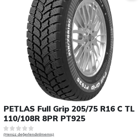
Item 1 of 1
PETLAS Full Grip 205/75 R16 C TL
110/108R 8PR PT925
(Henüz değerlendirilmemiş)