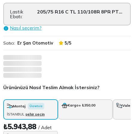
Lastik
205/75 R16 C TL 110/108R 8PR PT925
Ebatı:
Nasıl seçerim?
Satıcı:
Er Şan Otomotiv
5/5
Ürününüzü Nasıl Teslim Almak İstersiniz?
Kargo
+ ₺350,00
Vale
+
Montaj
Ücretsiz
İSTANBUL
şehir seçin
₺5.943,88
/ Adet