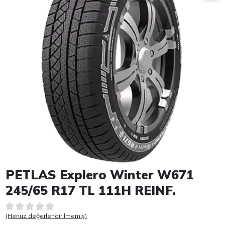
Item 1 of 1
PETLAS Explero Winter W671
245/65 R17 TL 111H REINF.
(Henüz değerlendirilmemiş)