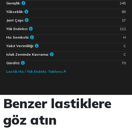
Genişlik:
245
Yükseklik:
65
Jant Çapı:
17
Yük Endeksi:
111
Hız Sembolü:
H
Yakıt Verimliliği:
C
Islak Zeminde Kavrama:
C
Gürültü:
70
Lastik Hız / Yük Endeks Tablosu
Benzer lastiklere
göz atın