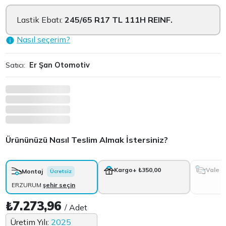
Lastik Ebatı:
245/65 R17 TL 111H REINF.
Nasıl seçerim?
Satıcı:
Er Şan Otomotiv
Ürününüzü Nasıl Teslim Almak İstersiniz?
Vale
Kargo
+ ₺350,00
Montaj
Ücretsiz
ERZURUM
şehir seçin
₺7.273,96
/ Adet
Üretim Yılı:
2025