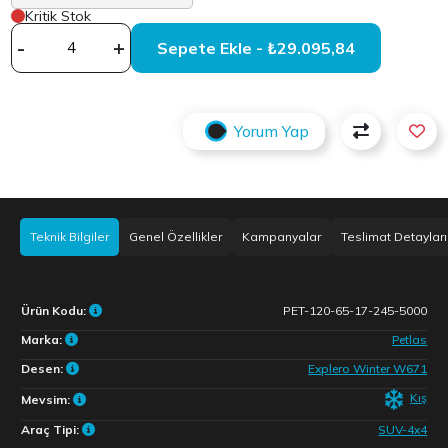
Kritik Stok
-
+
Sepete Ekle - ₺29.095,84
Yorum Yap
Teknik Bilgiler
Genel Özellikler
Kampanyalar
Teslimat Detayları
Ürün Kodu:
PET-120-65-17-245-5000
Marka:
Petlas
Desen:
Explero Winter W671
Kış
Mevsim:
Araç Tipi:
SUV-4x4