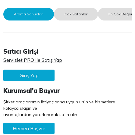
Arama Sonuçları
Çok Satanlar
En Çok Değerle
Satıcı Girişi
Servislet PRO ile Satış Yap
Giriş Yap
Kurumsal'a Başvur
Şirket araçlarınızın ihtiyaçlarına uygun ürün ve hizmetlere
kolayca ulaşın ve
avantajlardan yararlanarak satın alın.
Hemen Başvur