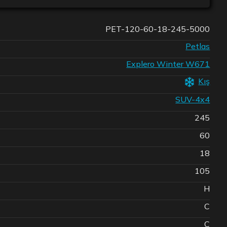
PET-120-60-18-245-5000
Petlas
Explero Winter W671
Kış
SUV-4x4
245
60
18
105
H
C
C