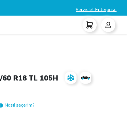
Servislet Enterprise
/60 R18 TL 105H
Nasıl seçerim?