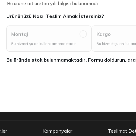
Bu ürüne ait üretim yılı bilgisi bulunamadı.
Ürününüzü Nasıl Teslim Almak İstersiniz?
Montaj
Kargo
Bu hizmet şu an kullanılamamaktadır.
Bu hizmet şu an kulla
Bu üründe stok bulunmamaktadır. Formu doldurun, aradığ
kler
Kampanyalar
Teslimat Det