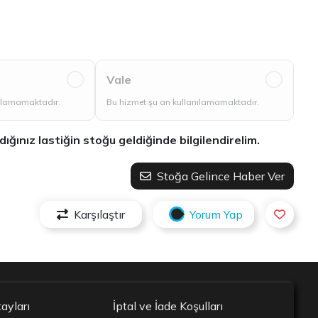
Vale
nılamamaktadır.
Bu hizmet şu an kullanılamamaktadır.
ınız lastiğin stoğu geldiğinde bilgilendirelim.
Stoğa Gelince Haber Ver
Karşılaştır
Yorum Yap
ayları
İptal ve İade Koşulları