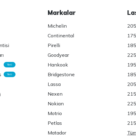
Markalar
La
Michelin
205
Continental
175
ntisi
Pirelli
185
rı
Goodyear
225
Hankook
195
Yeni
s
Bridgestone
185
Yeni
Lassa
205
ş
Nexen
215
Nokian
225
Motrio
195
Petlas
215
Matador
Tüm 