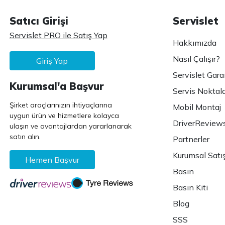
Satıcı Girişi
Servislet
Servislet PRO ile Satış Yap
Hakkımızda
Nasıl Çalışır?
Giriş Yap
Servislet Gara
Kurumsal'a Başvur
Servis Noktala
Şirket araçlarınızın ihtiyaçlarına
Mobil Montaj
uygun ürün ve hizmetlere kolayca
DriverReview
ulaşın ve avantajlardan yararlanarak
satın alın.
Partnerler
Kurumsal Satı
Hemen Başvur
Basın
Basın Kiti
Blog
SSS