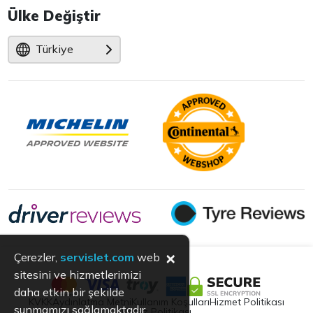
Ülke Değiştir
Türkiye
×
Çerezler,
servislet.com
web
sitesini ve hizmetlerimizi
daha etkin bir şekilde
KVKK
Aydınlatma Metni
Kullanım Koşulları
Hizmet Politikası
sunmamızı sağlamaktadır.
Çerez Politikası