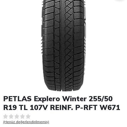
Item 1 of 1
PETLAS Explero Winter 255/50
R19 TL 107V REINF. P-RFT W671
(Henüz değerlendirilmemiş)