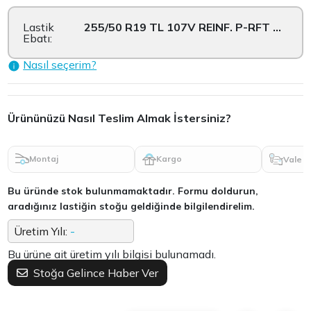
Lastik
255/50 R19 TL 107V REINF. P-RFT W671
Ebatı:
Nasıl seçerim?
Ürününüzü Nasıl Teslim Almak İstersiniz?
Montaj
Kargo
Vale
Bu üründe stok bulunmamaktadır. Formu doldurun,
aradığınız lastiğin stoğu geldiğinde bilgilendirelim.
Üretim Yılı:
-
Bu ürüne ait üretim yılı bilgisi bulunamadı.
Stoğa Gelince Haber Ver