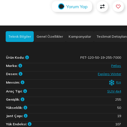
Yorum Yap
Teknik Bilgiler
Genel Özellikler
Kampanyalar
Teslimat Detayları
Ürün Kodu:
PET-120-50-19-255-7000
Marka:
Petlas
Desen:
Explero Winter
Kış
Mevsim:
Araç Tipi:
SUV-4x4
Genişlik:
255
Yükseklik:
50
Jant Çapı:
19
Yük Endeksi:
107