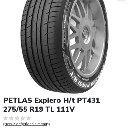
Item 1 of 1
PETLAS Explero H/t PT431
275/55 R19 TL 111V
(Henüz değerlendirilmemiş)