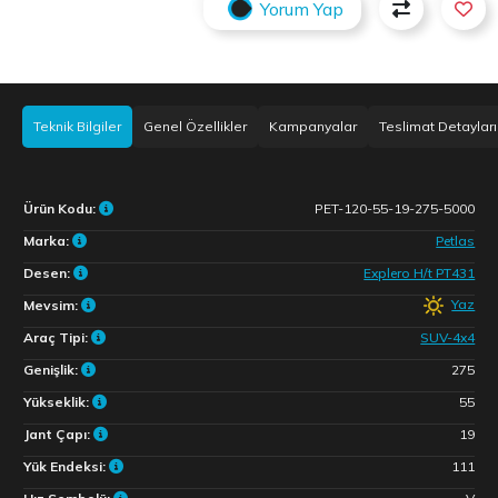
Yorum Yap
Teknik Bilgiler
Genel Özellikler
Kampanyalar
Teslimat Detayları
Ürün Kodu:
PET-120-55-19-275-5000
Marka:
Petlas
Desen:
Explero H/t PT431
Yaz
Mevsim:
Araç Tipi:
SUV-4x4
Genişlik:
275
Yükseklik:
55
Jant Çapı:
19
Yük Endeksi:
111