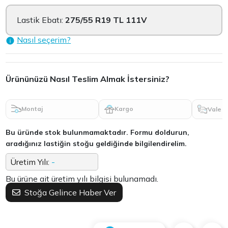
Lastik Ebatı:
275/55 R19 TL 111V
Nasıl seçerim?
Ürününüzü Nasıl Teslim Almak İstersiniz?
Montaj
Kargo
Vale
Bu üründe stok bulunmamaktadır. Formu doldurun,
aradığınız lastiğin stoğu geldiğinde bilgilendirelim.
Üretim Yılı:
-
Bu ürüne ait üretim yılı bilgisi bulunamadı.
Stoğa Gelince Haber Ver