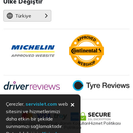
Ülke Değiştir
Türkiye
×
Çerezler,
servislet.com
web
sitesini ve hizmetlerimizi
daha etkin bir şekilde
KVKK
Aydınlatma Metni
Kullanım Koşulları
Hizmet Politikası
sunmamızı sağlamaktadır.
Çerez Politikası