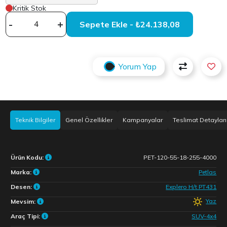
Kritik Stok
-
+
Sepete Ekle - ₺24.138,08
Yorum Yap
Teknik Bilgiler
Genel Özellikler
Kampanyalar
Teslimat Detayları
Ürün Kodu:
PET-120-55-18-255-4000
Marka:
Petlas
Desen:
Explero H/t PT431
Yaz
Mevsim:
Araç Tipi:
SUV-4x4