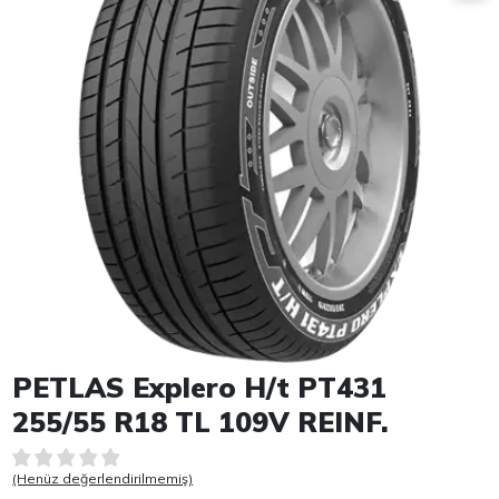
Item 1 of 1
PETLAS Explero H/t PT431
255/55 R18 TL 109V REINF.
(Henüz değerlendirilmemiş)