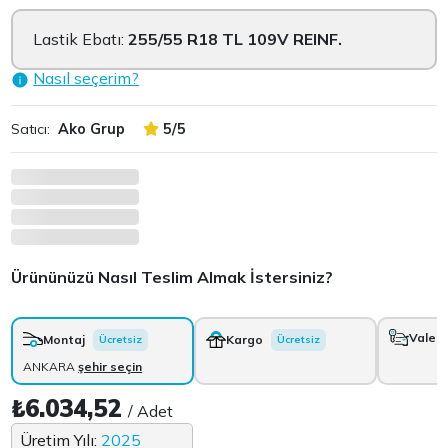
Lastik Ebatı:
255/55 R18 TL 109V REINF.
Nasıl seçerim?
Satıcı:
Ako Grup
5/5
Ürününüzü Nasıl Teslim Almak İstersiniz?
Vale
+
Montaj
Kargo
Ücretsiz
Ücretsiz
ANKARA
şehir seçin
₺6.034,52
/ Adet
Üretim Yılı:
2025