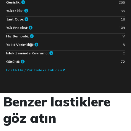
Genişlik:
255
Yükseklik:
55
Jant Çapı:
18
Yük Endeksi:
109
Hız Sembolü:
V
Yakıt Verimliliği:
B
Islak Zeminde Kavrama:
C
Gürültü:
72
Lastik Hız / Yük Endeks Tablosu
Benzer lastiklere
göz atın