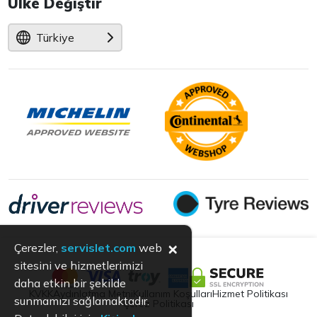
Ülke Değiştir
Türkiye
×
Çerezler,
servislet.com
web
sitesini ve hizmetlerimizi
daha etkin bir şekilde
KVKK
Aydınlatma Metni
Kullanım Koşulları
Hizmet Politikası
sunmamızı sağlamaktadır.
Çerez Politikası