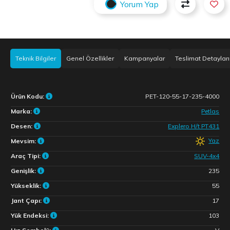
Yorum Yap
Teknik Bilgiler
Genel Özellikler
Kampanyalar
Teslimat Detayları
Ürün Kodu:
PET-120-55-17-235-4000
Marka:
Petlas
Desen:
Explero H/t PT431
Yaz
Mevsim:
Araç Tipi:
SUV-4x4
Genişlik:
235
Yükseklik:
55
Jant Çapı:
17
Yük Endeksi:
103