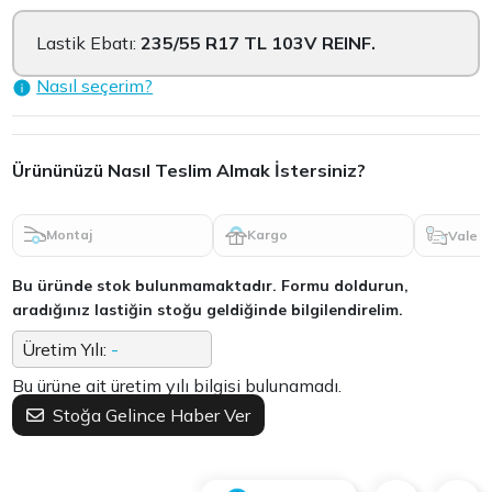
Lastik Ebatı:
235/55 R17 TL 103V REINF.
Nasıl seçerim?
Ürününüzü Nasıl Teslim Almak İstersiniz?
Montaj
Kargo
Vale
Bu üründe stok bulunmamaktadır. Formu doldurun,
aradığınız lastiğin stoğu geldiğinde bilgilendirelim.
Üretim Yılı:
-
Bu ürüne ait üretim yılı bilgisi bulunamadı.
Stoğa Gelince Haber Ver