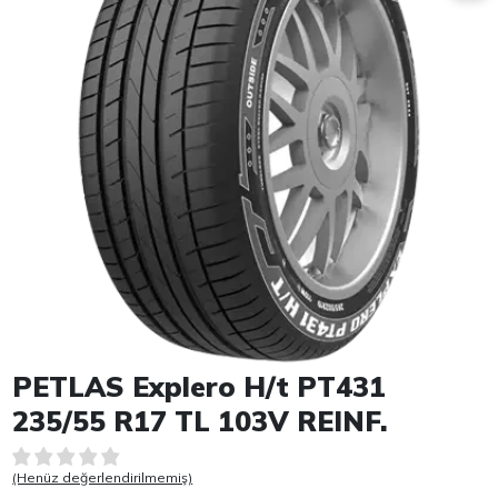
Item 1 of 1
PETLAS Explero H/t PT431
235/55 R17 TL 103V REINF.
(Henüz değerlendirilmemiş)