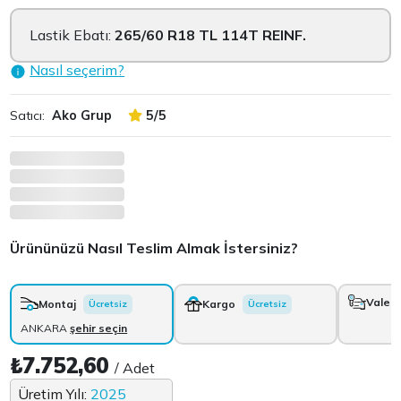
Lastik Ebatı:
265/60 R18 TL 114T REINF.
Nasıl seçerim?
Satıcı:
Ako Grup
5/5
Ürününüzü Nasıl Teslim Almak İstersiniz?
Vale
+
Montaj
Kargo
Ücretsiz
Ücretsiz
ANKARA
şehir seçin
₺7.752,60
/ Adet
Üretim Yılı:
2025