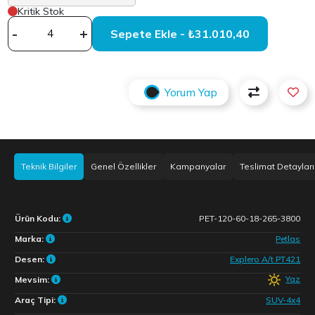
Kritik Stok
-
+
Sepete Ekle - ₺31.010,40
Yorum Yap
Teknik Bilgiler
Genel Özellikler
Kampanyalar
Teslimat Detayları
Ürün Kodu:
PET-120-60-18-265-3800
Marka:
Petlas
Desen:
Explero A/t PT421
Yaz
Mevsim:
Araç Tipi:
SUV-4x4