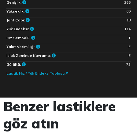
Genişlik:
265
Yükseklik:
60
Jant Çapı:
18
Yük Endeksi:
114
Hız Sembolü:
T
Yakıt Verimliliği:
E
Islak Zeminde Kavrama:
E
Gürültü:
73
Lastik Hız / Yük Endeks Tablosu
Benzer lastiklere
göz atın