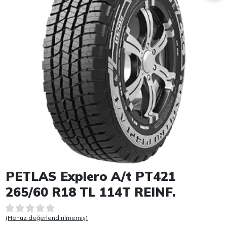
Item 1 of 1
PETLAS Explero A/t PT421
265/60 R18 TL 114T REINF.
(Henüz değerlendirilmemiş)