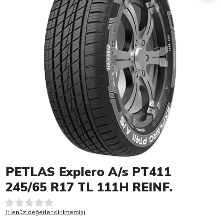
Item 1 of 1
PETLAS Explero A/s PT411
245/65 R17 TL 111H REINF.
(Henüz değerlendirilmemiş)