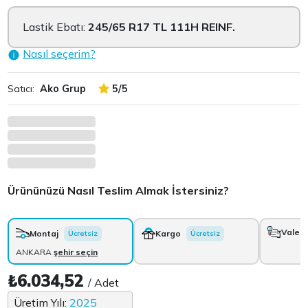
Lastik Ebatı:
245/65 R17 TL 111H REINF.
Nasıl seçerim?
Satıcı:
Ako Grup
5/5
Ürününüzü Nasıl Teslim Almak İstersiniz?
Vale
+
Montaj
Kargo
Ücretsiz
Ücretsiz
ANKARA
şehir seçin
₺6.034,52
/ Adet
Üretim Yılı:
2025