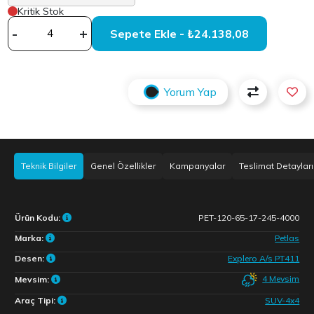
Kritik Stok
-
+
Sepete Ekle - ₺24.138,08
Yorum Yap
Teknik Bilgiler
Genel Özellikler
Kampanyalar
Teslimat Detayları
Ürün Kodu:
PET-120-65-17-245-4000
Marka:
Petlas
Desen:
Explero A/s PT411
4 Mevsim
Mevsim:
Araç Tipi:
SUV-4x4