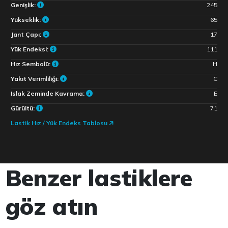
Genişlik:
245
Yükseklik:
65
Jant Çapı:
17
Yük Endeksi:
111
Hız Sembolü:
H
Yakıt Verimliliği:
C
Islak Zeminde Kavrama:
E
Gürültü:
71
Lastik Hız / Yük Endeks Tablosu
Benzer lastiklere
göz atın