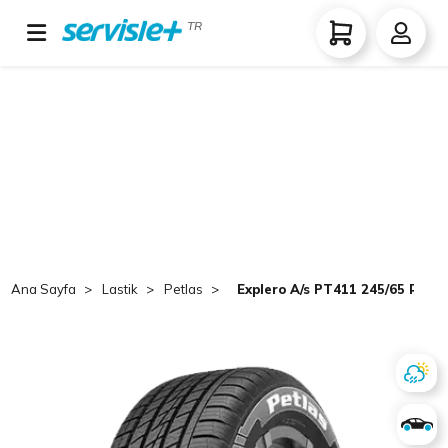
TR
Ana Sayfa
Lastik
Petlas
Explero A/s PT411 245/65 R17 