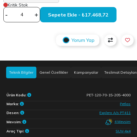
Kritik Stok
-
+
Sepete Ekle - ₺17.468,72
Yorum Yap
Teknik Bilgiler
Genel Özellikler
Kampanyalar
Teslimat Detayları
Ürün Kodu:
PET-120-70-15-205-4000
Marka:
Petlas
Desen:
Explero A/s PT411
4 Mevsim
Mevsim:
Araç Tipi:
SUV-4x4