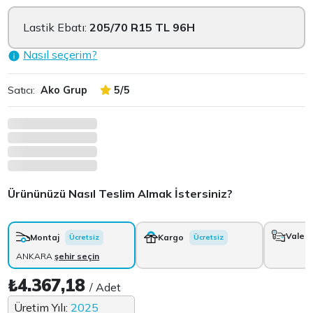
Lastik Ebatı:
205/70 R15 TL 96H
Nasıl seçerim?
Satıcı:
Ako Grup
5/5
Ürününüzü Nasıl Teslim Almak İstersiniz?
Vale
+
Montaj
Kargo
Ücretsiz
Ücretsiz
ANKARA
şehir seçin
₺4.367,18
/ Adet
Üretim Yılı:
2025