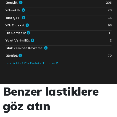
Genişlik:
205
Yükseklik:
70
Jant Çapı:
15
Yük Endeksi:
96
Hız Sembolü:
H
Yakıt Verimliliği:
E
Islak Zeminde Kavrama:
E
Gürültü:
70
Lastik Hız / Yük Endeks Tablosu
Benzer lastiklere
göz atın