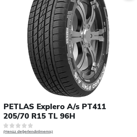
Item 1 of 1
PETLAS Explero A/s PT411
205/70 R15 TL 96H
(Henüz değerlendirilmemiş)