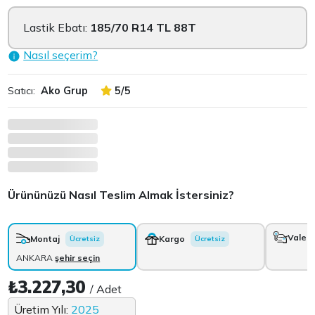
Lastik Ebatı:
185/70 R14 TL 88T
Nasıl seçerim?
Satıcı:
Ako Grup
5/5
Ürününüzü Nasıl Teslim Almak İstersiniz?
Vale
+
Montaj
Kargo
Ücretsiz
Ücretsiz
ANKARA
şehir seçin
₺3.227,30
/ Adet
Üretim Yılı:
2025