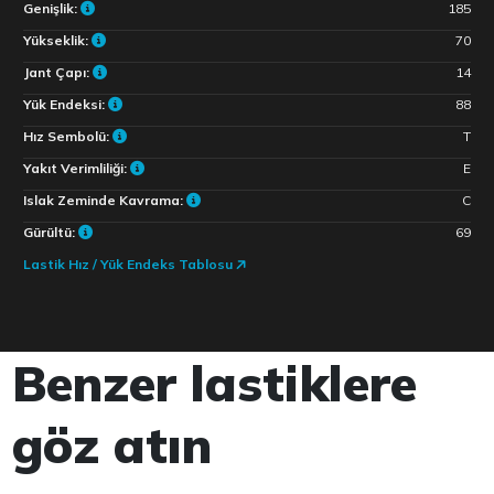
Genişlik:
185
Yükseklik:
70
Jant Çapı:
14
Yük Endeksi:
88
Hız Sembolü:
T
Yakıt Verimliliği:
E
Islak Zeminde Kavrama:
C
Gürültü:
69
Lastik Hız / Yük Endeks Tablosu
Benzer lastiklere
göz atın