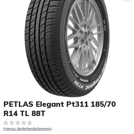
Item 1 of 1
PETLAS Elegant Pt311 185/70
R14 TL 88T
(Henüz değerlendirilmemiş)