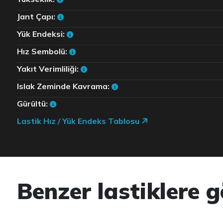
Jant Çapı:
Yük Endeksi:
Hız Sembolü:
Yakıt Verimliliği:
Islak Zeminde Kavrama:
Gürültü:
Lastik Hız / Yük Endeks Tablosu
Benzer lastiklere g