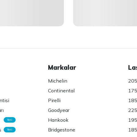
Markalar
La
Michelin
205
Continental
175
ntisi
Pirelli
185
rı
Goodyear
225
Hankook
195
Yeni
s
Bridgestone
185
Yeni