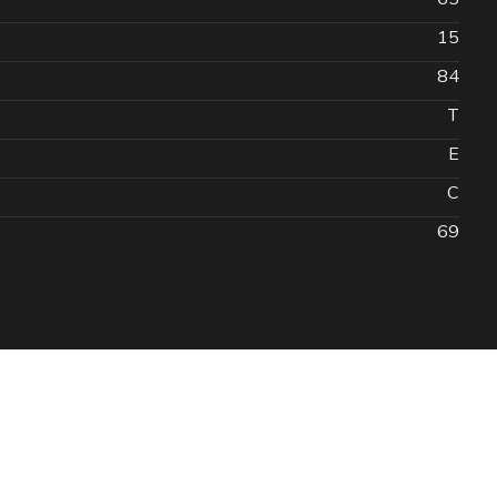
15
84
T
E
C
69