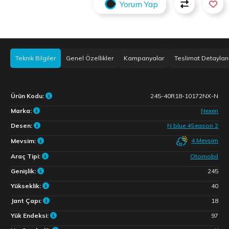
Yorum Yap
Teknik Bilgiler
Genel Özellikler
Kampanyalar
Teslimat Detayları
Ürün Kodu:
245-40R18-10172NX-N
Marka:
Nexen
Desen:
N blue 4Season 2
4 Mevsim
Mevsim:
Araç Tipi:
Otomobil
Genişlik:
245
Yükseklik:
40
Jant Çapı:
18
Yük Endeksi:
97