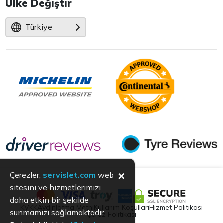
Ülke Değiştir
Türkiye
×
Çerezler,
servislet.com
web
sitesini ve hizmetlerimizi
daha etkin bir şekilde
KVKK
Aydınlatma Metni
Kullanım Koşulları
Hizmet Politikası
sunmamızı sağlamaktadır.
Çerez Politikası