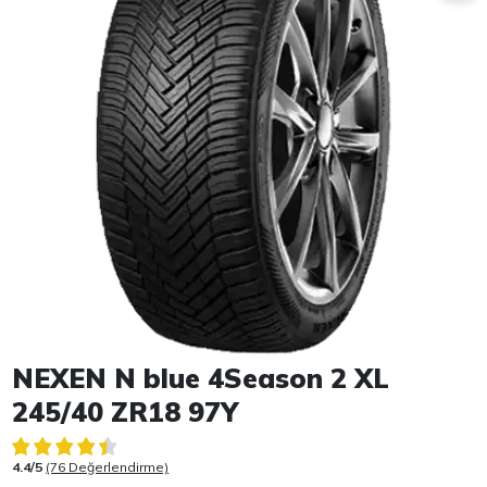
Item 1 of 1
NEXEN N blue 4Season 2 XL
245/40 ZR18 97Y
4.4/5
(76 Değerlendirme)