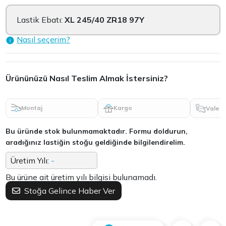
Lastik Ebatı:
XL 245/40 ZR18 97Y
Nasıl seçerim?
Ürününüzü Nasıl Teslim Almak İstersiniz?
Montaj
Kargo
Vale
Bu üründe stok bulunmamaktadır. Formu doldurun,
aradığınız lastiğin stoğu geldiğinde bilgilendirelim.
Üretim Yılı:
-
Bu ürüne ait üretim yılı bilgisi bulunamadı.
Stoğa Gelince Haber Ver