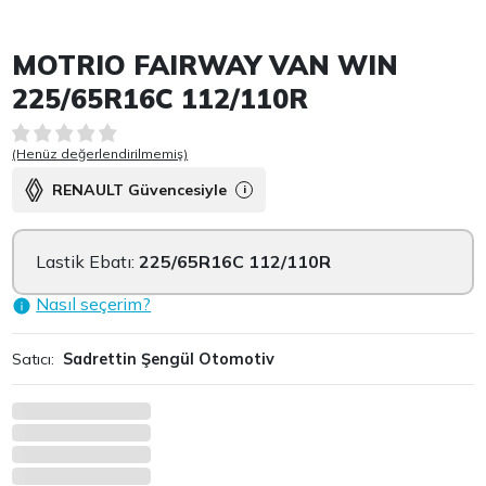
Item 1 of 9
MOTRIO FAIRWAY VAN WIN
225/65R16C 112/110R
(Henüz değerlendirilmemiş)
RENAULT Güvencesiyle
i
Lastik Ebatı:
225/65R16C 112/110R
Nasıl seçerim?
Satıcı:
Sadrettin Şengül Otomotiv