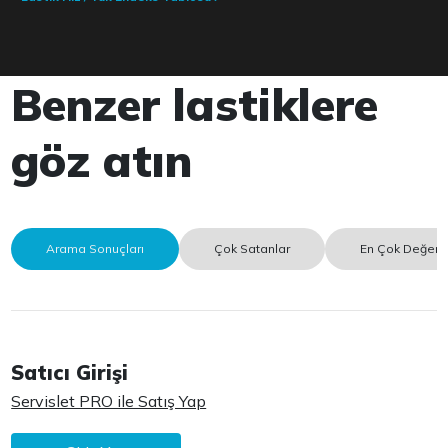
Benzer lastiklere
göz atın
Arama Sonuçları
Çok Satanlar
En Çok Değerle
Satıcı Girişi
Servislet PRO ile Satış Yap