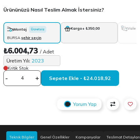
Ürününüzü Nasıl Teslim Almak İstersiniz?
Vale
Kargo
+ ₺350,00
Montaj
Ücretsiz
BURSA
şehir seçin
₺6.004,73
/ Adet
Üretim Yılı:
2023
Kritik Stok
-
+
Sepete Ekle - ₺24.018,92
Yorum Yap
Teknik Bilgiler
Genel Özellikler
Kampanyalar
Teslimat Detayları