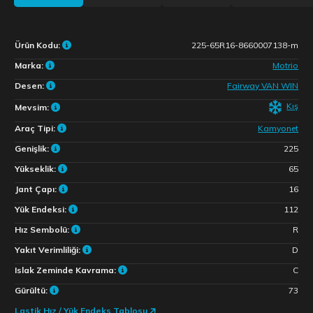
Ürün Kodu:
225-65R16-8660007138-m
Marka:
Motrio
Desen:
Fairway VAN WIN
Kış
Mevsim:
Araç Tipi:
Kamyonet
Genişlik:
225
Yükseklik:
65
Jant Çapı:
16
Yük Endeksi:
112
Hız Sembolü:
R
Yakıt Verimliliği:
D
Islak Zeminde Kavrama:
C
Gürültü:
73
Lastik Hız / Yük Endeks Tablosu