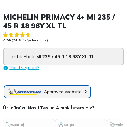
Item 1 of 3
MICHELIN PRIMACY 4+ MI 235 /
45 R 18 98Y XL TL
4.7/5
(2418 Değerlendirme)
Lastik Ebatı:
MI 235 / 45 R 18 98Y XL TL
Nasıl seçerim?
Approved Website
Ürününüzü Nasıl Teslim Almak İstersiniz?
Montaj
Kargo
Vale