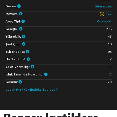
Desen:
Primacy 4+
Yaz
Mevsim:
Araç Tipi:
Otomobil
Genişlik:
235
Yükseklik:
45
Jant Çapı:
18
Yük Endeksi:
98
Hız Sembolü:
Y
Yakıt Verimliliği:
B
Islak Zeminde Kavrama:
A
Gürültü:
70
Lastik Hız / Yük Endeks Tablosu