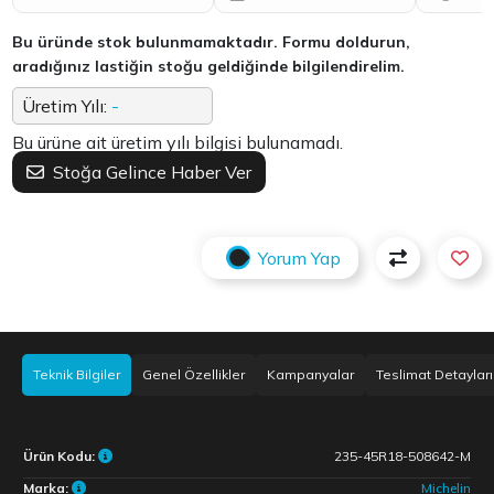
Bu üründe stok bulunmamaktadır. Formu doldurun,
aradığınız lastiğin stoğu geldiğinde bilgilendirelim.
Üretim Yılı:
-
Bu ürüne ait üretim yılı bilgisi bulunamadı.
Stoğa Gelince Haber Ver
Yorum Yap
Teknik Bilgiler
Genel Özellikler
Kampanyalar
Teslimat Detayları
Ürün Kodu:
235-45R18-508642-M
Marka:
Michelin