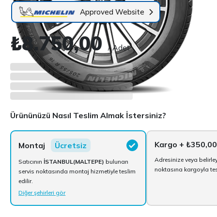
Approved Website
₺8.750,00
/ Adet
Ürününüzü Nasıl Teslim Almak İstersiniz?
Kargo
+ ₺350,00
Montaj
Ücretsiz
Adresinize veya belirle
Satıcının
İSTANBUL(MALTEPE)
bulunan
noktasına kargoyla tesl
servis noktasında montaj hizmetiyle teslim
edilir.
Diğer şehirleri gör