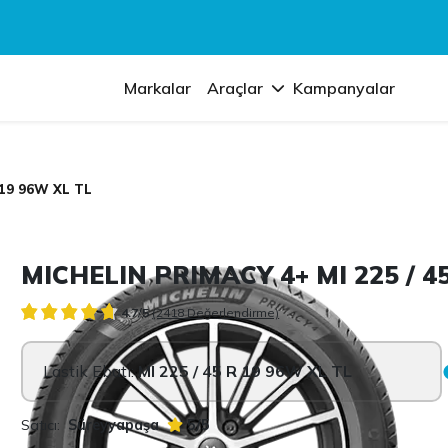
Markalar
Araçlar
Kampanyalar
 19 96W XL TL
MICHELIN PRIMACY 4+ MI 225 / 4
4.7/5
(2418 Değerlendirme)
Lastik Ebatı:
MI 225 / 45 R 19 96W XL TL
Satıcı:
Süreyyapaşa
5/5