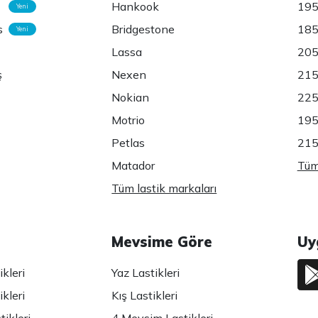
Hankook
195
Yeni
s
Bridgestone
185
Yeni
Lassa
205
ş
Nexen
215
Nokian
225
Motrio
195
Petlas
215
Matador
Tüm 
Tüm lastik markaları
Mevsime Göre
Uy
kleri
Yaz Lastikleri
kleri
Kış Lastikleri