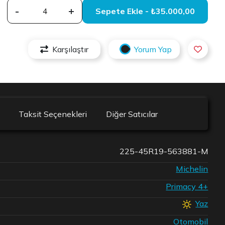
-
+
Sepete Ekle - ₺35.000,00
Karşılaştır
Yorum Yap
Taksit Seçenekleri
Diğer Satıcılar
225-45R19-563881-M
Michelin
Primacy 4+
Yaz
Otomobil