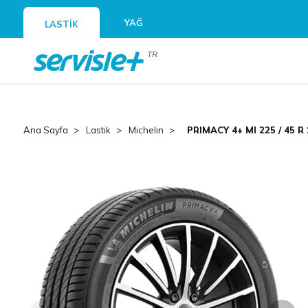
YAĞ
LASTİK
TR
Ana Sayfa
Lastik
Michelin
PRIMACY 4+ MI 225 / 45 R