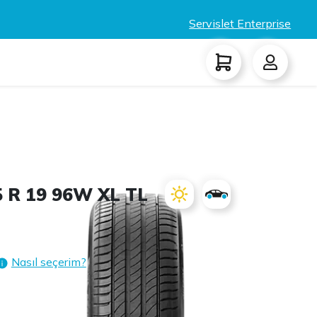
Servislet Enterprise
5 R 19 96W XL TL
Nasıl seçerim?