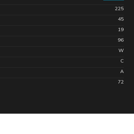
225
45
19
96
W
C
A
72