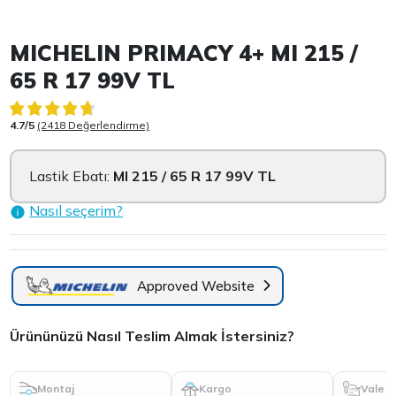
Item 1 of 3
MICHELIN PRIMACY 4+ MI 215 /
65 R 17 99V TL
4.7/5
(2418 Değerlendirme)
Lastik Ebatı:
MI 215 / 65 R 17 99V TL
Nasıl seçerim?
Approved Website
Ürününüzü Nasıl Teslim Almak İstersiniz?
Montaj
Kargo
Vale