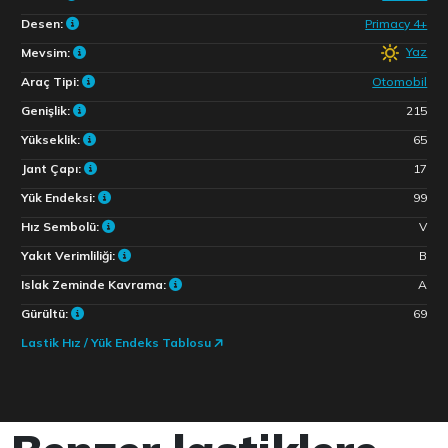
Desen:
Primacy 4+
Yaz
Mevsim:
Araç Tipi:
Otomobil
Genişlik:
215
Yükseklik:
65
Jant Çapı:
17
Yük Endeksi:
99
Hız Sembolü:
V
Yakıt Verimliliği:
B
Islak Zeminde Kavrama:
A
Gürültü:
69
Lastik Hız / Yük Endeks Tablosu