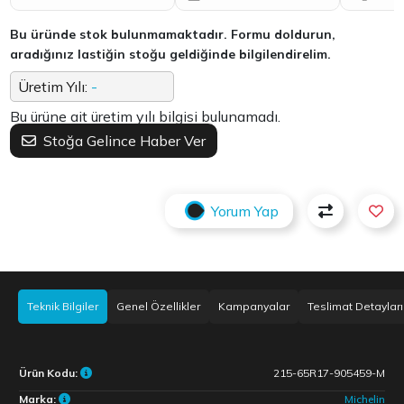
Bu üründe stok bulunmamaktadır. Formu doldurun,
aradığınız lastiğin stoğu geldiğinde bilgilendirelim.
Üretim Yılı:
-
Bu ürüne ait üretim yılı bilgisi bulunamadı.
Stoğa Gelince Haber Ver
Yorum Yap
Teknik Bilgiler
Genel Özellikler
Kampanyalar
Teslimat Detayları
Ürün Kodu:
215-65R17-905459-M
Marka:
Michelin