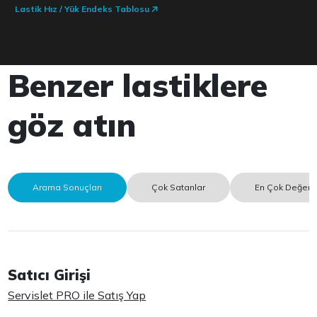
Lastik Hız / Yük Endeks Tablosu
Benzer lastiklere
göz atın
Arama Sonuçları
Çok Satanlar
En Çok Değerle
Satıcı Girişi
Servislet PRO ile Satış Yap