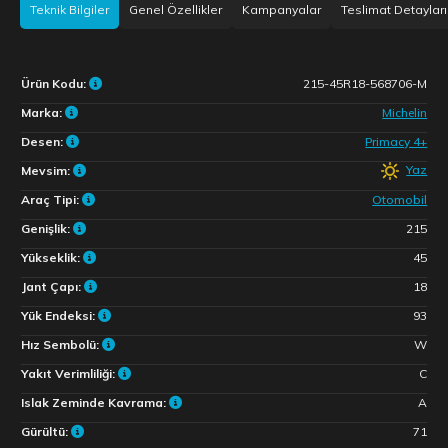
Teknik Bilgiler
Genel Özellikler
Kampanyalar
Teslimat Detayları
Ürün Kodu:
215-45R18-568706-M
Marka:
Michelin
Desen:
Primacy 4+
Yaz
Mevsim:
Araç Tipi:
Otomobil
Genişlik:
215
Yükseklik:
45
Jant Çapı:
18
Yük Endeksi:
93
Hız Sembolü:
W
Yakıt Verimliliği:
C
Islak Zeminde Kavrama:
A
Gürültü:
71