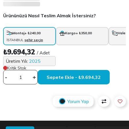
Ürününüzü Nasıl Teslim Almak İstersiniz?
Montaj
+ ₺240,00
Kargo
+ ₺350,00
Vale
+
İSTANBUL
şehir seçin
₺9.694,32
/ Adet
Üretim Yılı:
2025
Kritik Stok
-
+
Sepete Ekle - ₺9.694,32
Yorum Yap