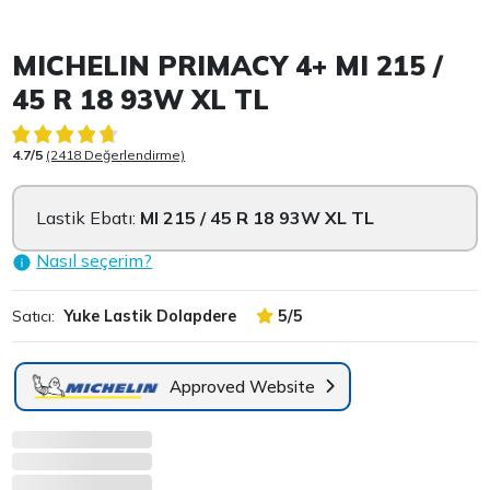
Item 1 of 3
MICHELIN PRIMACY 4+ MI 215 /
45 R 18 93W XL TL
4.7/5
(2418 Değerlendirme)
Lastik Ebatı:
MI 215 / 45 R 18 93W XL TL
Nasıl seçerim?
Satıcı:
Yuke Lastik Dolapdere
5/5
Approved Website