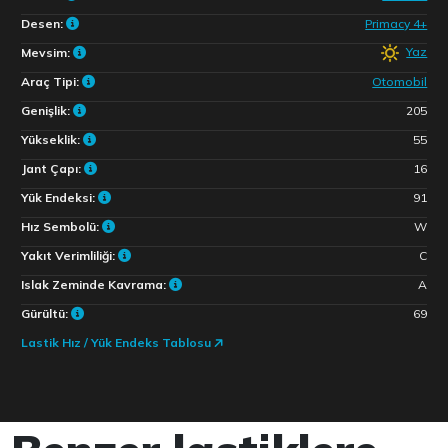
Desen:
Primacy 4+
Yaz
Mevsim:
Araç Tipi:
Otomobil
Genişlik:
205
Yükseklik:
55
Jant Çapı:
16
Yük Endeksi:
91
Hız Sembolü:
W
Yakıt Verimliliği:
C
Islak Zeminde Kavrama:
A
Gürültü:
69
Lastik Hız / Yük Endeks Tablosu