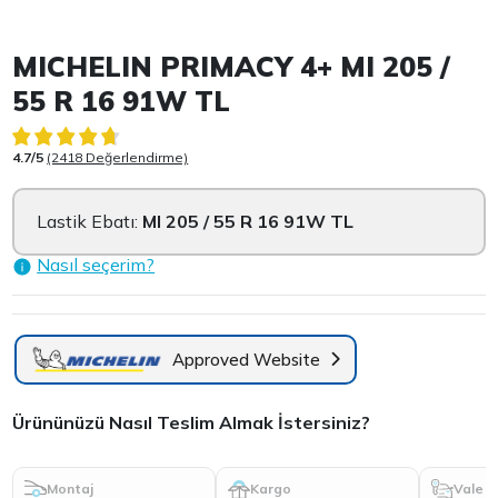
Item 1 of 3
MICHELIN PRIMACY 4+ MI 205 /
55 R 16 91W TL
4.7/5
(2418 Değerlendirme)
Lastik Ebatı:
MI 205 / 55 R 16 91W TL
Nasıl seçerim?
Approved Website
Ürününüzü Nasıl Teslim Almak İstersiniz?
Montaj
Kargo
Vale