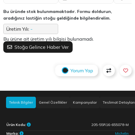
Bu üründe stok bulunmamaktadır. Formu doldurun,
aradığınız lastiğin stoğu geldiğinde bilgilendirelim.
Üretim Yılı:
-
Bu ürüne ait üretim yılı bilgisi bulunamadı.
Stoğa Gelince Haber Ver
Yorum Yap
Teknik Bilgiler
Genel Özellikler
Kampanyalar
Teslimat Detayları
Ürün Kodu:
205-55R16-655078-M
Marka:
Michelin