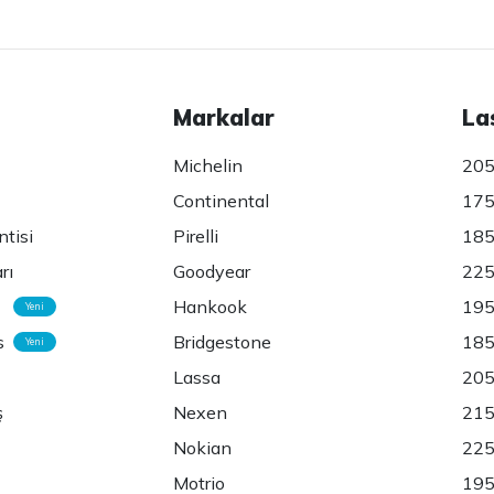
Markalar
La
Michelin
205
Continental
175
ntisi
Pirelli
185
rı
Goodyear
225
Hankook
195
Yeni
s
Bridgestone
185
Yeni
Lassa
205
ş
Nexen
215
Nokian
225
Motrio
195