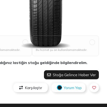
Vale
nılamamaktadır.
Bu hizmet şu an kullanılamamaktadır.
ınız lastiğin stoğu geldiğinde bilgilendirelim.
Stoğa Gelince Haber Ver
Karşılaştır
Yorum Yap