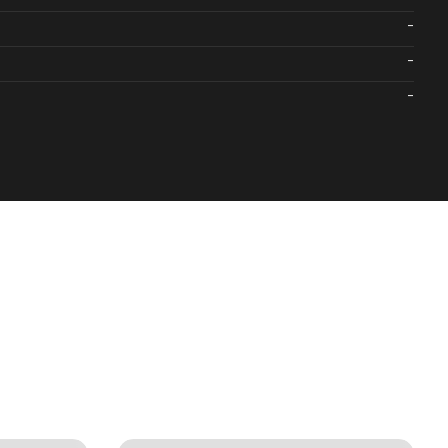
-
-
-