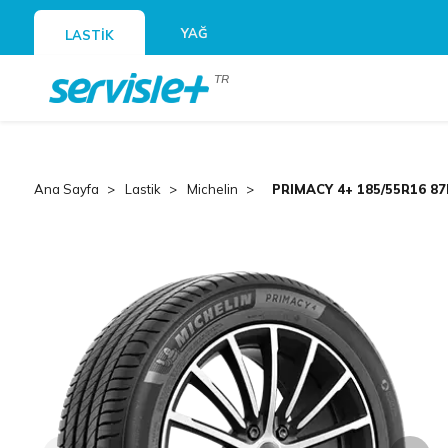
YAĞ
LASTİK
TR
Ana Sayfa
Lastik
Michelin
PRIMACY 4+ 185/55R16 8