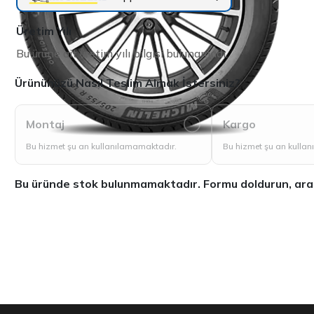
Üretim Yılı
Bu ürüne ait üretim yılı bilgisi bulunamadı.
Ürününüzü Nasıl Teslim Almak İstersiniz?
Montaj
Kargo
Bu hizmet şu an kullanılamamaktadır.
Bu hizmet şu an kulla
Bu üründe stok bulunmamaktadır. Formu doldurun, aradığ