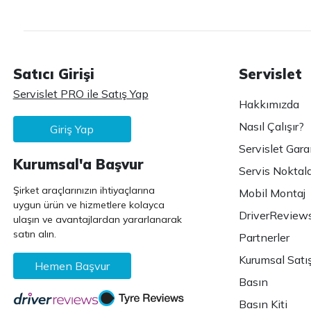
Satıcı Girişi
Servislet
Servislet PRO ile Satış Yap
Hakkımızda
Nasıl Çalışır?
Giriş Yap
Servislet Gara
Kurumsal'a Başvur
Servis Noktala
Şirket araçlarınızın ihtiyaçlarına
Mobil Montaj
uygun ürün ve hizmetlere kolayca
DriverReview
ulaşın ve avantajlardan yararlanarak
satın alın.
Partnerler
Kurumsal Satı
Hemen Başvur
Basın
Basın Kiti