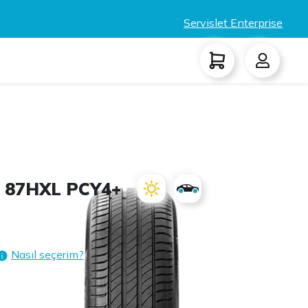
Servislet Enterprise
 87HXL PCY4+
Nasıl seçerim?