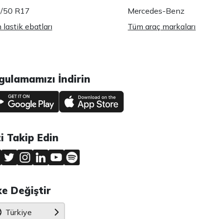
/50 R17
Mercedes-Benz
lastik ebatları
Tüm araç markaları
gulamamızı İndirin
zi Takip Edin
ke Değiştir
Türkiye