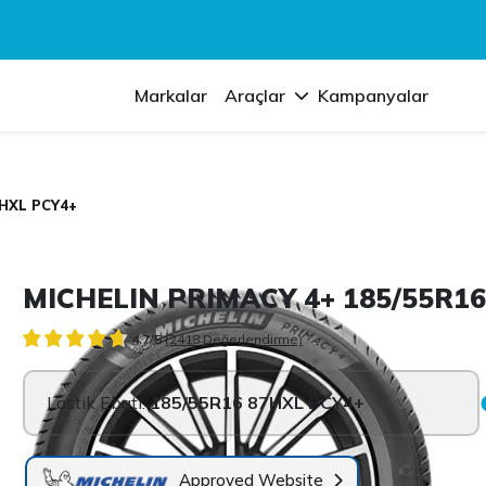
Markalar
Araçlar
Kampanyalar
7HXL PCY4+
MICHELIN PRIMACY 4+ 185/55R16
4.7/5
(2418 Değerlendirme)
Lastik Ebatı:
185/55R16 87HXL PCY4+
Approved Website