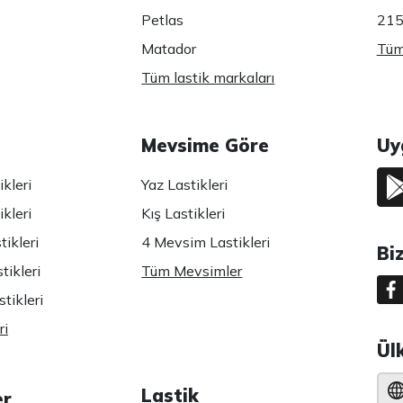
Petlas
215
Matador
Tüm 
Tüm lastik markaları
Mevsime Göre
Uy
kleri
Yaz Lastikleri
kleri
Kış Lastikleri
ikleri
4 Mevsim Lastikleri
Bi
tikleri
Tüm Mevsimler
tikleri
ri
Ül
Lastik
er