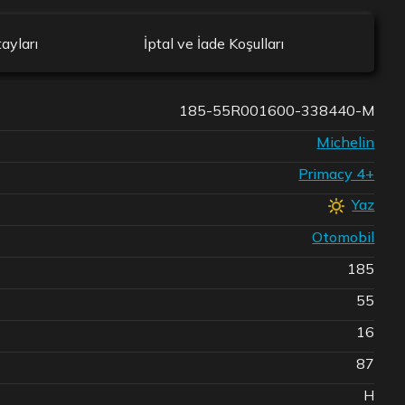
ayları
İptal ve İade Koşulları
185-55R001600-338440-M
Michelin
Primacy 4+
Yaz
Otomobil
185
55
16
87
H