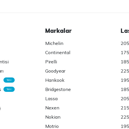
Markalar
La
Michelin
205
Continental
175
ntisi
Pirelli
185
rı
Goodyear
225
Hankook
195
Yeni
s
Bridgestone
185
Yeni
Lassa
205
ş
Nexen
215
Nokian
225
Motrio
195