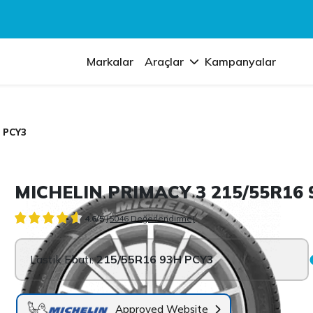
Markalar
Araçlar
Kampanyalar
 PCY3
MICHELIN PRIMACY 3 215/55R16 
4.6/5
(5046 Değerlendirme)
Lastik Ebatı:
215/55R16 93H PCY3
Approved Website