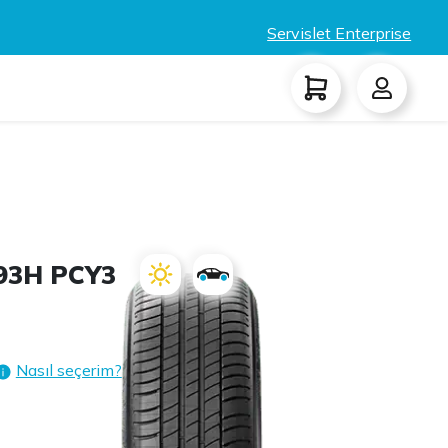
Servislet Enterprise
93H PCY3
Nasıl seçerim?