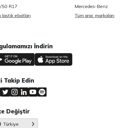
/50 R17
Mercedes-Benz
lastik ebatları
Tüm araç markaları
gulamamızı İndirin
zi Takip Edin
ke Değiştir
Türkiye