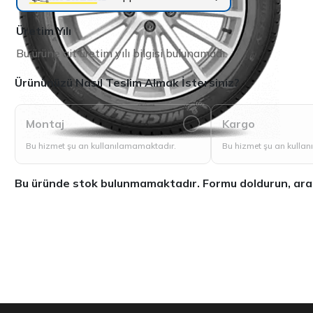
Üretim Yılı
Bu ürüne ait üretim yılı bilgisi bulunamadı.
Ürününüzü Nasıl Teslim Almak İstersiniz?
Montaj
Kargo
Bu hizmet şu an kullanılamamaktadır.
Bu hizmet şu an kulla
Bu üründe stok bulunmamaktadır. Formu doldurun, aradığ