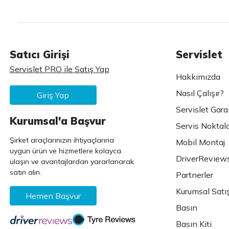
Satıcı Girişi
Servislet
Servislet PRO ile Satış Yap
Hakkımızda
Nasıl Çalışır?
Giriş Yap
Servislet Gara
Kurumsal'a Başvur
Servis Noktala
Şirket araçlarınızın ihtiyaçlarına
Mobil Montaj
uygun ürün ve hizmetlere kolayca
DriverReview
ulaşın ve avantajlardan yararlanarak
satın alın.
Partnerler
Kurumsal Satı
Hemen Başvur
Basın
Basın Kiti