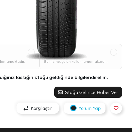
Vale
nılamamaktadır.
Bu hizmet şu an kullanılamamaktadır.
ınız lastiğin stoğu geldiğinde bilgilendirelim.
Stoğa Gelince Haber Ver
Karşılaştır
Yorum Yap