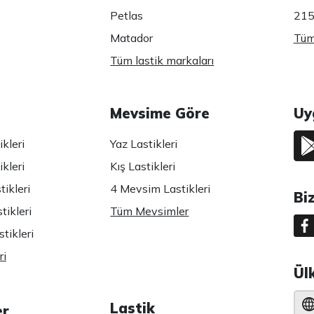
Petlas
215
Matador
Tüm 
Tüm lastik markaları
Mevsime Göre
Uy
kleri
Yaz Lastikleri
kleri
Kış Lastikleri
ikleri
4 Mevsim Lastikleri
Bi
tikleri
Tüm Mevsimler
tikleri
ri
Ül
Lastik
er