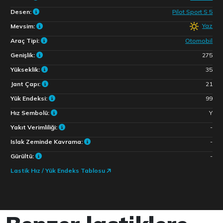
Desen:
Pilot Sport S 5
Yaz
Mevsim:
Araç Tipi:
Otomobil
Genişlik:
275
Yükseklik:
35
Jant Çapı:
21
Yük Endeksi:
99
Hız Sembolü:
Y
Yakıt Verimliliği:
-
Islak Zeminde Kavrama:
-
Gürültü:
-
Lastik Hız / Yük Endeks Tablosu