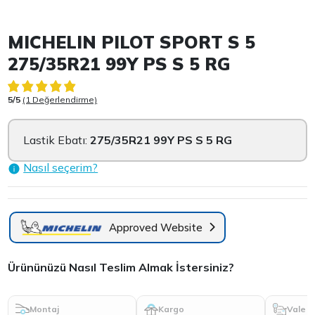
Item 1 of 3
MICHELIN PILOT SPORT S 5
275/35R21 99Y PS S 5 RG
5/5
(1 Değerlendirme)
Lastik Ebatı:
275/35R21 99Y PS S 5 RG
Nasıl seçerim?
Approved Website
Ürününüzü Nasıl Teslim Almak İstersiniz?
Montaj
Kargo
Vale