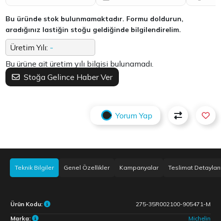
Bu üründe stok bulunmamaktadır. Formu doldurun,
aradığınız lastiğin stoğu geldiğinde bilgilendirelim.
Üretim Yılı:
-
Bu ürüne ait üretim yılı bilgisi bulunamadı.
Stoğa Gelince Haber Ver
Yorum Yap
Teknik Bilgiler
Genel Özellikler
Kampanyalar
Teslimat Detayları
Ürün Kodu:
275-35R002100-905471-M
Marka:
Michelin